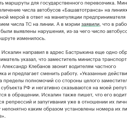
ть маршруты для государственного перевозчика. Ми
еличение числа автобусов «Башавтотранса» на линия
ной мерой в ответ на манипуляции предпринимателя
ием числа ТС на линии. А в мэрии
заявили
, что в раб
были выявлены нарушения, из-за чего число автобусо
ршруте изменилось.
я Искалин направил в адрес Бастрыкина еще одно об
матель указал, что заместитель министра транспорт
 Александр Клебанов звонит водителям частного
ка и предлагает сменить работу. «Указанные действи
за пределы полномочий со стороны целого заместите
субъекта РФ и негативно сказываются на моей репут
ся в обращении. Искалин также пишет, что его води
я репрессий и запугивания уже в отношении их личн
у непонятно каким образом установлены номера их л
в».