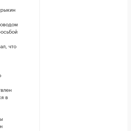
трыкин
Поводом
росьбой
ал, что
о
твлен
я в
цы
н