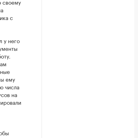
о своему
на
ика с
л у него
кументы
оту.
вам
тные
ны ему
ю числа
усов на
тировали
тобы