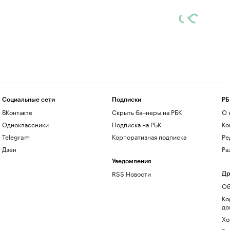
Социальные сети
Подписки
РБ
ВКонтакте
Скрыть баннеры на РБК
О 
Одноклассники
Подписка на РБК
Ко
Telegram
Корпоративная подписка
Ре
Дзен
Ра
Уведомления
RSS Новости
Др
Об
Ко
до
Хо