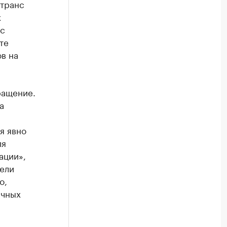
нтранс
х
 с
оте
в на
ращение.
а
я явно
ля
ации»,
тели
о,
ичных