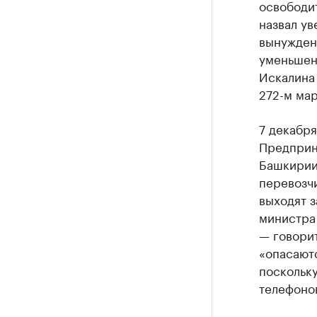
освободи
назвал ув
вынужден
уменьшен
Искалина 
272-м ма
7 декабр
Предприни
Башкирии
перевозчи
выходят 
министра 
— говорит
«опасаютс
поскольк
телефоно