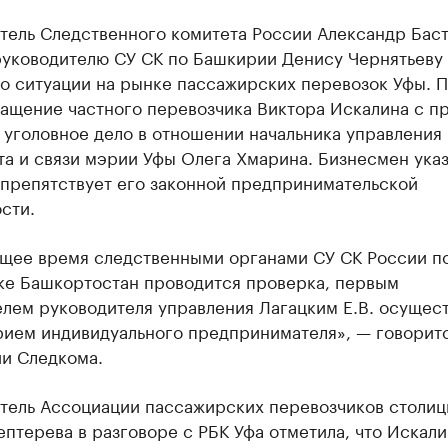
тель Следственного комитета России Александр Бас
руководителю СУ СК по Башкирии Денису Чернятьеву
 о ситуации на рынке пассажирских перевозок Уфы. 
ращение частного перевозчика Виктора Искалина с п
 уголовное дело в отношении начальника управления
а и связи мэрии Уфы Олега Хмарина. Бизнесмен указ
 препятствует его законной предпринимательской
сти.
ящее время следственными органами СУ СК России п
ке Башкортостан проводится проверка, первым
елем руководителя управления Лагацким Е.В. осущес
рием индивидуального предпринимателя», — говоритс
и Следкома.
тель Ассоциации пассажирских перевозчиков столи
ептерева в разговоре с РБК Уфа отметила, что Искали