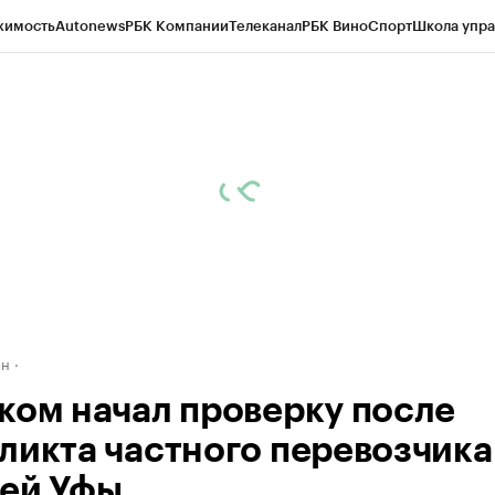
жимость
Autonews
РБК Компании
Телеканал
РБК Вино
Спорт
Школа упра
д
Стиль
Крипто
РБК Бизнес-среда
Дискуссионный клуб
Исследования
К
рагентов
Политика
Экономика
Бизнес
Технологии и медиа
Финансы
Рын
ан
ком начал проверку после
ликта частного перевозчика
ей Уфы