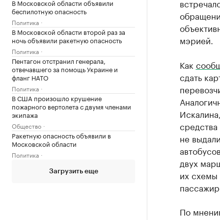
встречалс
В Московской области объявили
беспилотную опасность
обращени
Политика
объектив
В Московской области второй раз за
мэрией.
ночь объявили ракетную опасность
Политика
Пентагон отстранил генерала,
Как
сооб
отвечавшего за помощь Украине и
сдать ка
фланг НАТО
перевозчи
Политика
В США произошло крушение
Аналогичн
пожарного вертолета с двумя членами
Искалина,
экипажа
средства 
Общество
Ракетную опасность объявили в
не выдал
Московской области
автобусов
Политика
двух мар
Загрузить еще
их схемы 
пассажир
По мнени