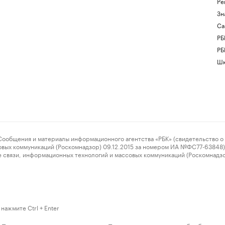
Ре
Зн
Са
РБ
РБ
Шк
ения и материалы информационного агентства «РБК» (свидетельство о 
овых коммуникаций (Роскомнадзор) 09.12.2015 за номером ИА №ФС77-63848) 
 связи, информационных технологий и массовых коммуникаций (Роскомнадз
нажмите Ctrl + Enter