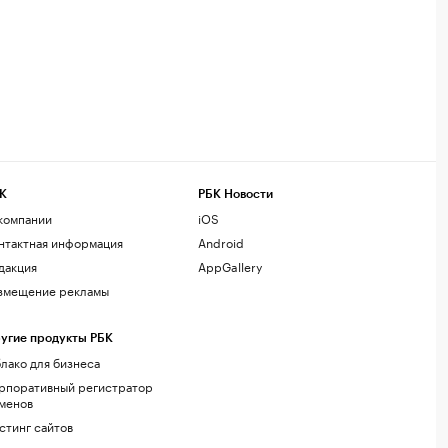
К
РБК Новости
компании
iOS
нтактная информация
Android
дакция
AppGallery
змещение рекламы
угие продукты РБК
лако для бизнеса
рпоративный регистратор
менов
стинг сайтов