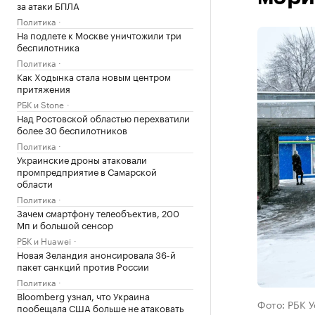
за атаки БПЛА
Политика
На подлете к Москве уничтожили три
беспилотника
Политика
Как Ходынка стала новым центром
притяжения
РБК и Stone
Над Ростовской областью перехватили
более 30 беспилотников
Политика
Украинские дроны атаковали
промпредприятие в Самарской
области
Политика
Зачем смартфону телеобъектив, 200
Мп и большой сенсор
РБК и Huawei
Новая Зеландия анонсировала 36-й
пакет санкций против России
Политика
Bloomberg узнал, что Украина
Фото: РБК 
пообещала США больше не атаковать