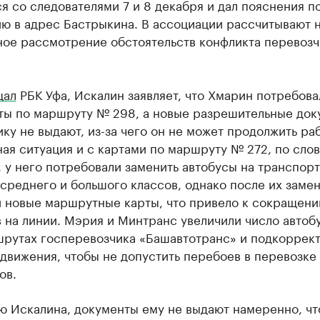
я со следователями 7 и 8 декабря и дал пояснения п
ю в адрес Бастрыкина. В ассоциации рассчитывают 
ное рассмотрение обстоятельств конфликта перевозч
щал
РБК Уфа, Искалин заявляет, что Хмарин потребова
рты по маршруту № 298, а новые разрешительные до
ку не выдают, из-за чего он не может продолжить раб
ая ситуация и с картами по маршруту № 272, по сло
 у него потребовали заменить автобусы на транспор
среднего и большого классов, однако после их заме
и новые маршрутные карты, что привело к сокращени
 на линии. Мэрия и Минтранс увеличили число автоб
шрутах госперевозчика «Башавтотранс» и подкоррек
движения, чтобы не допустить перебоев в перевозке
ов.
ю Искалина, документы ему не выдают намеренно, ч