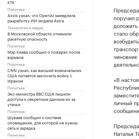
КТК
Председа
Политика
Axios узнал, что OpenAI замедлила
поручил 
разработку ИИ-модели Astra
доложить
Технологии и медиа
стало об
В Московской области отменили
ракетную опасность
возбудить
Политика
транспорт
Мэр Киева сообщил о пожарах после
чиновник
взрывов
деятельно
Политика
CNN узнал, как высший военачальник
США пытается закончить войну с
«В насто
Ираном
Республи
Политика
Экс-министра ВВС США лишили
заместит
доступа к секретным данным из-за
личный п
утечки
сообщени
Политика
Шуваев сообщил о системе
оповещения, для которой не нужны
Председа
сеть и зарядка
Наталья Т
Политика