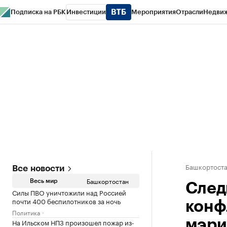
Подписка на РБК
Инвестиции
Мероприятия
Отрасли
Недви
РБК Курсы
РБК Life
Тренды
Визионеры
Национальные проекты
Горо
Спецпроекты СПб
Конференции СПб
Спецпроекты
Проверка конт
Башкортост
Все новости
Башкортостан
Весь мир
След
Силы ПВО уничтожили над Россией
почти 400 беспилотников за ночь
конф
Политика
На Ильском НПЗ произошел пожар из-
мэри