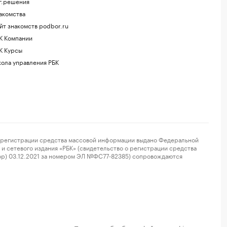
г.решения
акомства
йт знакомств podbor.ru
К Компании
К Курсы
ола управления РБК
регистрации средства массовой информации выдано Федеральной
и сетевого издания «РБК» (свидетельство о регистрации средства
ор) 03.12.2021 за номером ЭЛ №ФС77-82385) сопровождаются