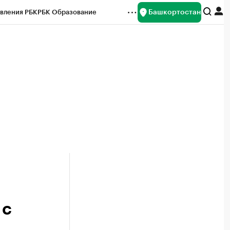
Башкортостан
вления РБК
РБК Образование
редитные рейтинги
Франшизы
Газета
ок наличной валюты
 с