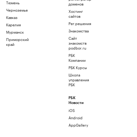
Тюмень
доменов
Черноземье
Хостинг
сайтов
Кавказ
Рег.решения
Карелия
Знакомства
Мурманск
Сайт
Приморский
знакомств
край
podbor.ru
РБК
Компании
РБК Курсы
Школа
управления
РБК
РБК
Новости
iOS
Android
AppGallery