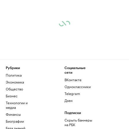
Рубрики
Социальные
сети
Политика
ВКонтакте
Экономика
Одноклассники
Общество
Telegram
Бизнес
Дзен
Технологии и
медиа
Финансы
Подписки
Скрыть баннеры
Биографии
на РБК
База знаний