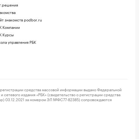
г.решения
акомства
йт знакомств podbor.ru
К Компании
К Курсы
ола управления РБК
регистрации средства массовой информации выдано Федеральной
и сетевого издания «РБК» (свидетельство о регистрации средства
ор) 03.12.2021 за номером ЭЛ №ФС77-82385) сопровождаются