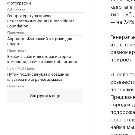
Фотографии
квартале 
Общество
тыс. руб.
Генпрокуратура признала
нежелательным фонд Human Rights
— на 7,4%
Foundation
Политика
Генераль
Аэропорт Жуковский закрыли для
что в теч
полетов
Политика
равномерн
Влюби в себя инвестора: истории
прирост.
компаний, разместивших облигации
РБК и МСП Банк
«После то
Путин подписал указ о создании
кластера по огранке алмазов
обзавести
Политика
переключи
Предложе
Загрузить еще
городах д
подорожа
рост ста
найма мы
рынке», —