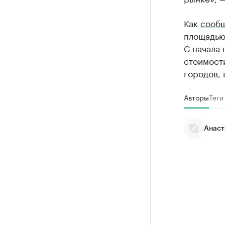
Как
сооб
площадью 
С начала 
стоимости
городов,
Авторы
Теги
Анаст