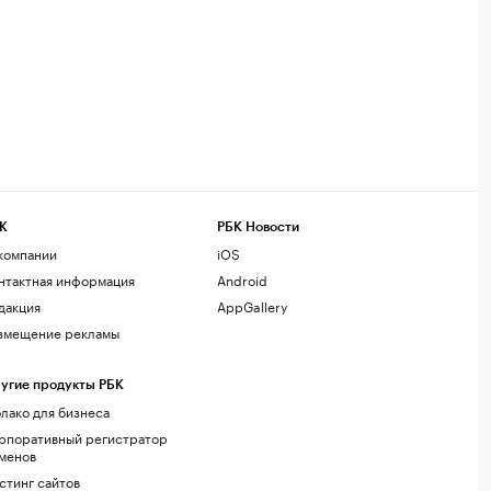
К
РБК Новости
компании
iOS
нтактная информация
Android
дакция
AppGallery
змещение рекламы
угие продукты РБК
лако для бизнеса
рпоративный регистратор
менов
стинг сайтов