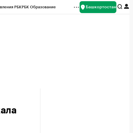
Башкортостан
вления РБК
РБК Образование
редитные рейтинги
Франшизы
Газета
ок наличной валюты
жала