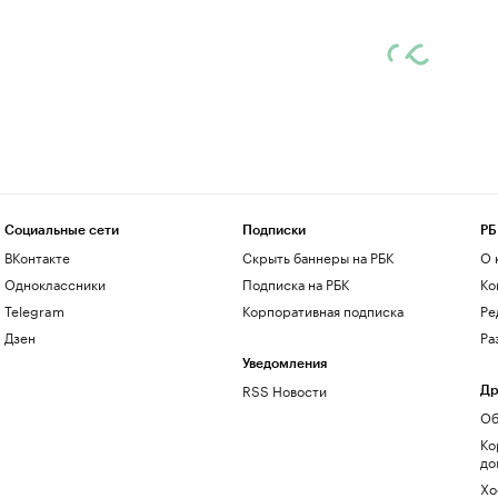
Социальные сети
Подписки
РБ
ВКонтакте
Скрыть баннеры на РБК
О 
Одноклассники
Подписка на РБК
Ко
Telegram
Корпоративная подписка
Ре
Дзен
Ра
Уведомления
RSS Новости
Др
Об
Ко
до
Хо