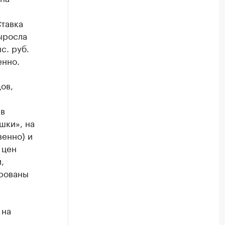
Ставка
ыросла
с. руб.
енно.
ов,
 в
шки», на
венно) и
 цен
,
ированы
 на