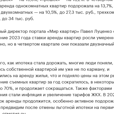
аренда однокомнатных квартир подорожала на 13,7%, 
, двухкомнатных — на 10,5%, до 27,3 тыс. руб., трехко
, до 34 тыс. руб.
ный директор портала «Мир квартир» Павел Луценко 
ение 2023 года ставки аренды квартир росли умерен
о, но в четвертом квартале они показали двузначны
го, как ипотека стала дорожать, многие люди поняли,
сь собственной квартирой им уже не по карману, и
лись на аренду жилья, что и подняло цены на этом р
ние съемных квартир за год сократилось, в некотор
о 70%, и продолжает сокращаться. Также факторами
ния стали инфляция и увеличение тарифов ЖКХ. В 20
вок аренды продолжится, особенно активное подорож
 предвидим после отмены льготной ипотеки на перви
 отметил он.