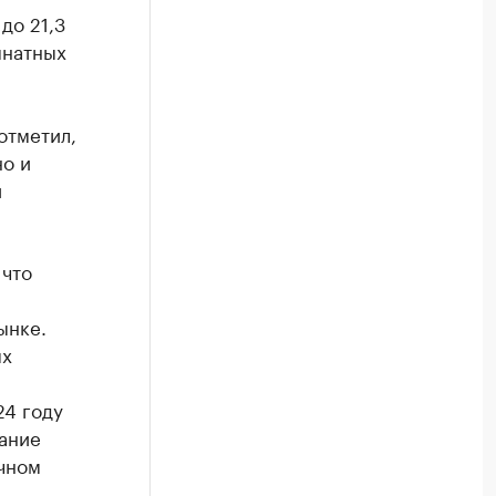
до 21,3
мнатных
отметил,
но и
й
 что
ынке.
ых
24 году
ание
чном