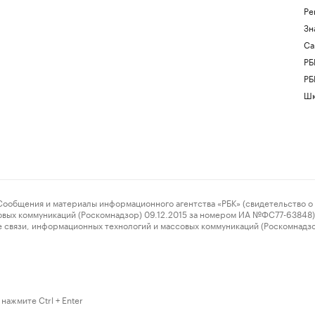
Ре
Зн
Са
РБ
РБ
Шк
ения и материалы информационного агентства «РБК» (свидетельство о 
овых коммуникаций (Роскомнадзор) 09.12.2015 за номером ИА №ФС77-63848) 
 связи, информационных технологий и массовых коммуникаций (Роскомнадз
нажмите Ctrl + Enter