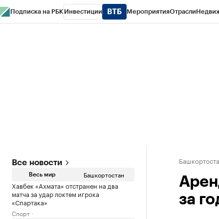
Подписка на РБК
Инвестиции
Мероприятия
Отрасли
Недви
РБК Курсы
РБК Life
Тренды
Визионеры
Национальные проекты
Горо
Спецпроекты СПб
Конференции СПб
Спецпроекты
Проверка конт
Башкортост
Все новости
Башкортостан
Весь мир
Арен
Хавбек «Ахмата» отстранен на два
матча за удар локтем игрока
за го
«Спартака»
Спорт