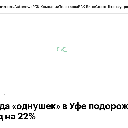
жимость
Autonews
РБК Компании
Телеканал
РБК Вино
Спорт
Школа упра
д
Стиль
Крипто
РБК Бизнес-среда
Дискуссионный клуб
Исследования
К
рагентов
Политика
Экономика
Бизнес
Технологии и медиа
Финансы
Рын
ан
да «однушек» в Уфе подоро
д на 22%