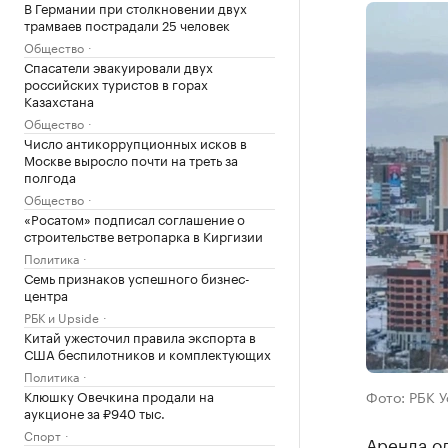
В Германии при столкновении двух
трамваев пострадали 25 человек
Общество
Спасатели эвакуировали двух
российских туристов в горах
Казахстана
Общество
Число антикоррупционных исков в
Москве выросло почти на треть за
полгода
Общество
«Росатом» подписал соглашение о
строительстве ветропарка в Киргизии
Политика
Семь признаков успешного бизнес-
центра
РБК и Upside
Китай ужесточил правила экспорта в
США беспилотников и комплектующих
Политика
Клюшку Овечкина продали на
Фото: РБК 
аукционе за ₽940 тыс.
Спорт
Аренда од