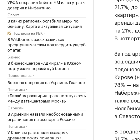
УЕФА сохранил бойкот ЧМ из-за утраты
21,7%, до
доверия к Инфантино
квартир».
Спорт
В каких регионах ослабили меры по
аренды дв
бензину. Карта и актуальная ситуация
на 21%, д
Подписка на РБК
В четверт
В Wildberries рассказали, как
предпринимателям подтвердить ущерб
от атак
За год ар
Бизнес
вошедших
В бизнес-центре «Адмирал» в Южном
подешевел
порту залит первый куб бетона
Пресс-релиз
Кирове (н
Военная операция на Украине. Главное
78% — на 
Политика
Набережны
«Билайн» расширил транспортную сеть
также вош
между дата-центрами Москвы
Челябинс
Отрасли
В Армении назвали необоснованными
в Севасто
ограничения на экспорт в Россию
Политика
В среднем
У Колизея раскопали «казармы
древнеримских пожарных».
21,7%, «д