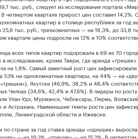
 19,7 тыс. руб., следует из исследования портала «Мир
 В четвертом квартале прирост цен составил 14,2%. 
ухкомнатных квартир в столице республики за год в
о 25,6 тыс. руб., трехкомнатных — на 18,3%, до 33,8 ты
ом квартале цены подросли на 12% и 10% соответств
енда всех типов квартир подорожала в 69 из 70 город
 в исследование, кроме Твери, где аренда «трешек»
а на 1,8%. Самый заметный рост цен зафиксировали
а 53% на однокомнатные квартиры, на 44% — на «дву
«трешки»), Якутске (46,9%, 38,2% и 48,4% соответст
х Челнах (34,6%, 42,4% и 47,6%). В лидеры по росту
ли Улан-Удэ, Мурманск, Чебоксары, Пермь, Волжский
к и Астрахань. Наименьшие темпы роста цен зафикс
поле, Ленинградской области и Ижевске.
 по стране за год ставка аренды «однушек» выросла
вушек» — на 19,3%, «трешек» — на 15,2%. В четвертом