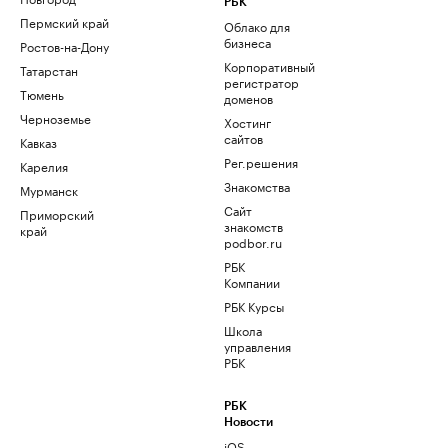
РБК
Пермский край
Облако для
бизнеса
Ростов-на-Дону
Корпоративный
Татарстан
регистратор
Тюмень
доменов
Черноземье
Хостинг
сайтов
Кавказ
Рег.решения
Карелия
Знакомства
Мурманск
Сайт
Приморский
знакомств
край
podbor.ru
РБК
Компании
РБК Курсы
Школа
управления
РБК
РБК
Новости
iOS