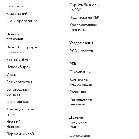
Скрыть баннеры
Биографии
на РБК
База знаний
Подписка на РБК
РБК Образование
Корпоративная
подписка
Новости
регионов
Уведомления
Санкт-Петербург
RSS Новости
и область
Екатеринбург
РБК
Новосибирск
О компании
Омск
Контактная
Башкортостан
информация
Вологодская
Редакция
область
Размещение
Калининград
рекламы
Краснодарский
край
Другие
Нижний
продукты
Новгород
РБК
Пермский край
Облако для