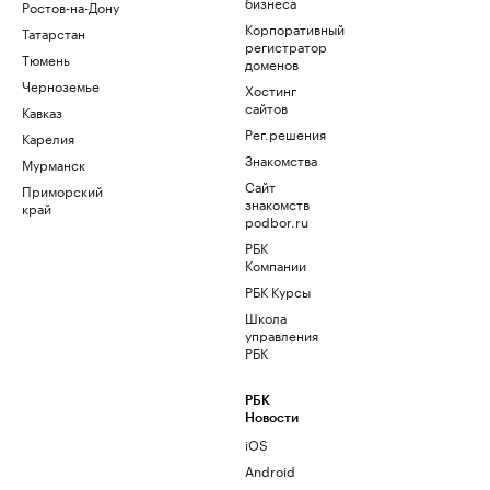
бизнеса
Ростов-на-Дону
Корпоративный
Татарстан
регистратор
Тюмень
доменов
Черноземье
Хостинг
сайтов
Кавказ
Рег.решения
Карелия
Знакомства
Мурманск
Сайт
Приморский
знакомств
край
podbor.ru
РБК
Компании
РБК Курсы
Школа
управления
РБК
РБК
Новости
iOS
Android