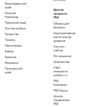
Краснодарский
край
Другие
Нижний
продукты
Новгород
РБК
Пермский край
Облако для
бизнеса
Ростов-на-Дону
Корпоративный
Татарстан
регистратор
Тюмень
доменов
Черноземье
Хостинг
сайтов
Кавказ
Рег.решения
Карелия
Знакомства
Мурманск
Сайт
Приморский
знакомств
край
podbor.ru
РБК
Компании
РБК Курсы
Школа
управления
РБК