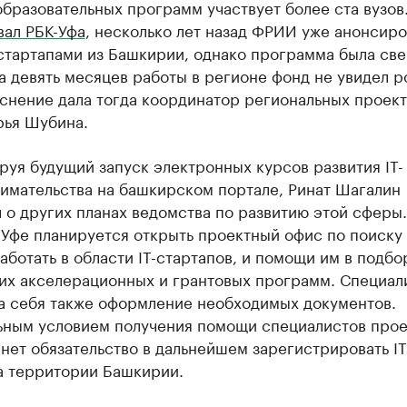
бразовательных программ участвует более ста вузов.
вал РБК-Уфа
, несколько лет назад ФРИИ уже анонсиро
стартапами из Башкирии, однако программа была све
за девять месяцев работы в регионе фонд не увидел р
снение дала тогда координатор региональных проек
ья Шубина.
уя будущий запуск электронных курсов развития IT-
имательства на башкирском портале, Ринат Шагалин
 о других планах ведомства по развитию этой сферы.
 Уфе планируется открыть проектный офис по поиску
аботать в области IT-стартапов, и помощи им в подбо
их акселерационных и грантовых программ. Специал
на себя также оформление необходимых документов.
ьным условием получения помощи специалистов прое
нет обязательство в дальнейшем зарегистрировать IT
а территории Башкирии.