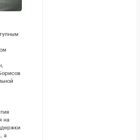
ступным
том
н,
Борисов
льной
ития
я на
ддержки
, а