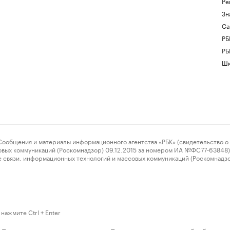
Ре
Зн
Са
РБ
РБ
Шк
ения и материалы информационного агентства «РБК» (свидетельство о 
овых коммуникаций (Роскомнадзор) 09.12.2015 за номером ИА №ФС77-63848) 
 связи, информационных технологий и массовых коммуникаций (Роскомнадз
нажмите Ctrl + Enter