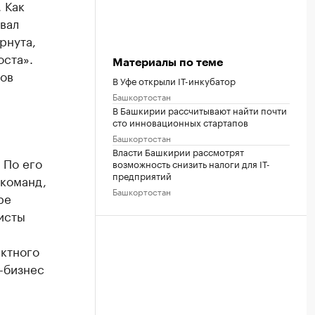
 Как
вал
рнута,
оста».
Материалы по теме
тов
В Уфе открыли IT-инкубатор
Башкортостан
В Башкирии рассчитывают найти почти
сто инновационных стартапов
Башкортостан
Власти Башкирии рассмотрят
 По его
возможность снизить налоги для IT-
предприятий
 команд,
Башкортостан
ре
исты
ктного
-бизнес