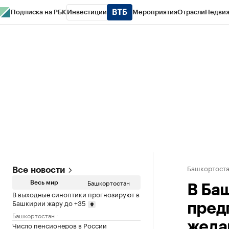
Подписка на РБК
Инвестиции
Мероприятия
Отрасли
Недви
РБК Курсы
РБК Life
Тренды
Визионеры
Национальные проекты
Горо
Спецпроекты СПб
Конференции СПб
Спецпроекты
Проверка конт
Башкортост
Все новости
Башкортостан
Весь мир
В Ба
В выходные синоптики прогнозируют в
Башкирии жару до +35
пред
Башкортостан
жел
Число пенсионеров в России