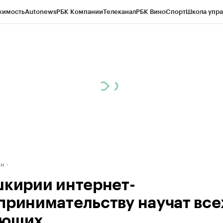
жимость
Autonews
РБК Компании
Телеканал
РБК Вино
Спорт
Школа упра
д
Стиль
Крипто
РБК Бизнес-среда
Дискуссионный клуб
Исследования
К
рагентов
Политика
Экономика
Бизнес
Технологии и медиа
Финансы
Рын
ан
шкирии интернет-
принимательству научат все
ающих