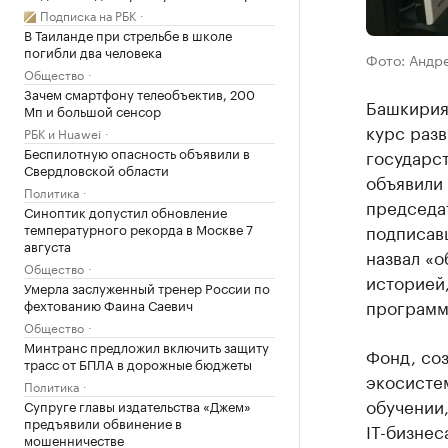
Подписка на РБК
В Таиланде при стрельбе в школе
погибли два человека
Фото: Андр
Общество
Зачем смартфону телеобъектив, 200
Башкирия
Мп и большой сенсор
курс раз
РБК и Huawei
Беспилотную опасность объявили в
государс
Свердловской области
объявили
Политика
председа
Синоптик допустил обновление
подписав
температурного рекорда в Москве 7
августа
назвал «о
Общество
историей
Умерла заслуженный тренер России по
программ
фехтованию Фаина Саевич
Общество
Минтранс предложил включить защиту
Фонд, соз
трасс от БПЛА в дорожные бюджеты
экосисте
Политика
обучении
Супруге главы издательства «Джем»
предъявили обвинение в
IT-бизнес
мошенничестве