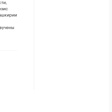
сти,
езис
Башкирии
звучены