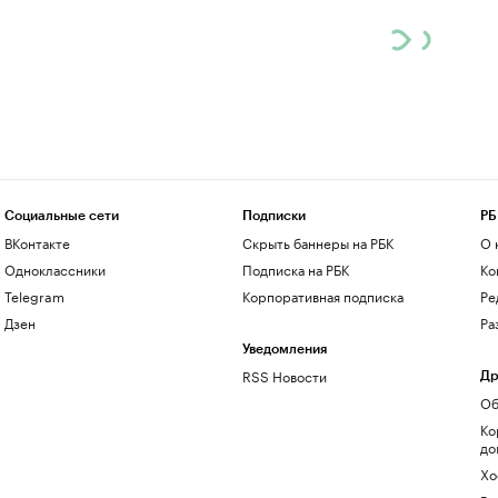
Социальные сети
Подписки
РБ
ВКонтакте
Скрыть баннеры на РБК
О 
Одноклассники
Подписка на РБК
Ко
Telegram
Корпоративная подписка
Ре
Дзен
Ра
Уведомления
RSS Новости
Др
Об
Ко
до
Хо