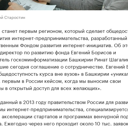
ей Старостин
 станет первым регионом, который сделает общедо
вития интернет-предпринимательства, разработанный
твенным Фондом развития интернет-инициатив. Об э
 директор по развитию фонда Евгений Борисов и
тель госкоминформатизации Башкирии Ринат Шагали
шие сегодня соглашение о сотрудничестве. Евгений 
бщедоступность курса вне вузов» в Башкирии «уника
, первым в России кейсом, когда мы выносим свои
ы в открытый доступ для всех желающих».
данный в 2013 году правительством России для разв
мы интернет-предпринимательства, специализируетс
, акселерации стартапов и программах венчурной по
а. Ежегодно через него проходит около 10 тыс. заявок