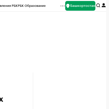
Башкортостан
вления РБК
РБК Образование
редитные рейтинги
Франшизы
Газета
ок наличной валюты
х