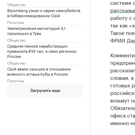
системе о
Общество
рассказы
Bloomberg узнал о серии самоубийств
в Киберкомандовании США
работу с 
Политика
так как «
Землетрясение магнитудой 4,1
Такое поя
произошло в Туве
ФРИИ Дар
Общество
Средняя пенсия неработающих
превысила ₽35 тыс. в семи регионах
Комментир
России
предприн
Общество
США ввели санкции в отношении
рассказал
военного атташе Кубы в России
словам, в
Политика
готовых р
российск
Загрузить еще
возьмут 
Обязател
офиса ста
именно н