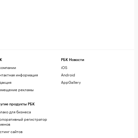
К
РБК Новости
компании
iOS
нтактная информация
Android
дакция
AppGallery
змещение рекламы
угие продукты РБК
лако для бизнеса
рпоративный регистратор
менов
стинг сайтов