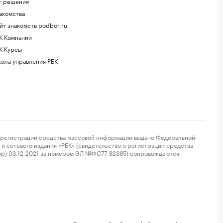
г.решения
акомства
йт знакомств podbor.ru
К Компании
К Курсы
ола управления РБК
регистрации средства массовой информации выдано Федеральной
и сетевого издания «РБК» (свидетельство о регистрации средства
ор) 03.12.2021 за номером ЭЛ №ФС77-82385) сопровождаются