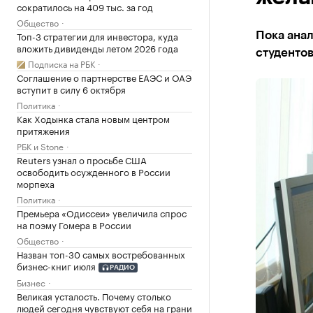
сократилось на 409 тыс. за год
Общество
Топ-3 стратегии для инвестора, куда
Пока анал
вложить дивиденды летом 2026 года
студенто
Подписка на РБК
Соглашение о партнерстве ЕАЭС и ОАЭ
вступит в силу 6 октября
Политика
Как Ходынка стала новым центром
притяжения
РБК и Stone
Reuters узнал о просьбе США
освободить осужденного в России
морпеха
Политика
Премьера «Одиссеи» увеличила спрос
на поэму Гомера в России
Общество
Назван топ-30 самых востребованных
бизнес-книг июля
РАДИО
Бизнес
Великая усталость. Почему столько
людей сегодня чувствуют себя на грани