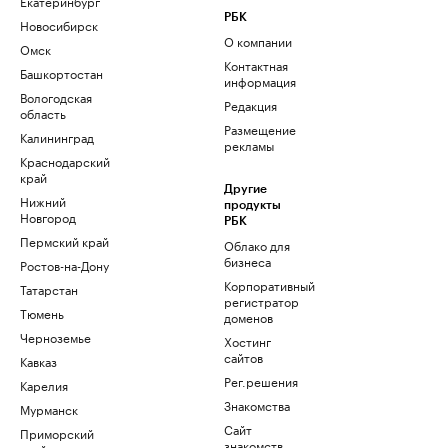
Екатеринбург
РБК
Новосибирск
О компании
Омск
Контактная
Башкортостан
информация
Вологодская
Редакция
область
Размещение
Калининград
рекламы
Краснодарский
край
Другие
Нижний
продукты
Новгород
РБК
Пермский край
Облако для
бизнеса
Ростов-на-Дону
Корпоративный
Татарстан
регистратор
Тюмень
доменов
Черноземье
Хостинг
сайтов
Кавказ
Рег.решения
Карелия
Знакомства
Мурманск
Сайт
Приморский
знакомств