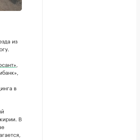
езда из
огу.
рсант»
,
мбанк»,
инга в
ый
кирии. В
ве
агается,