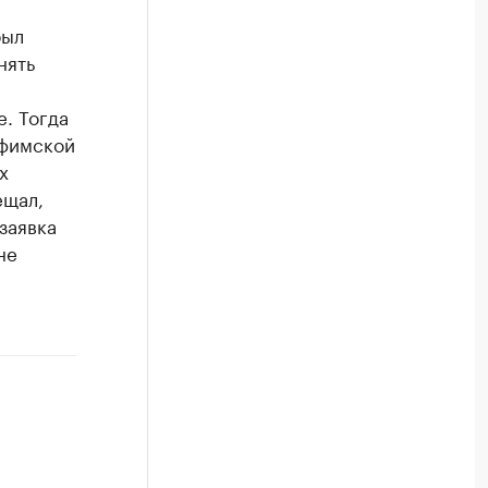
был
нять
. Тогда
уфимской
х
ещал,
заявка
не