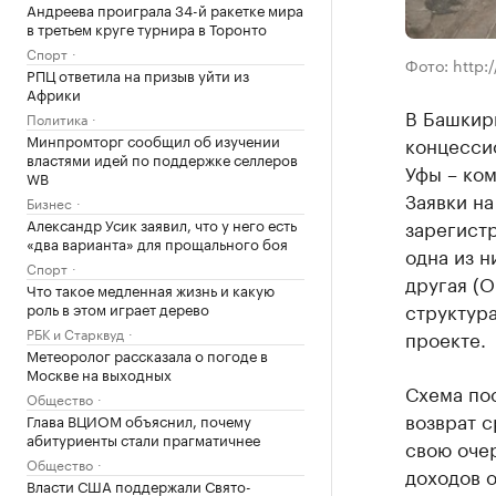
Андреева проиграла 34-й ракетке мира
в третьем круге турнира в Торонто
Спорт
Фото: http:/
РПЦ ответила на призыв уйти из
Африки
В Башкир
Политика
Минпромторг сообщил об изучении
концессио
властями идей по поддержке селлеров
Уфы – ком
WB
Заявки на
Бизнес
Александр Усик заявил, что у него есть
зарегист
«два варианта» для прощального боя
одна из 
Спорт
другая (
Что такое медленная жизнь и какую
структура
роль в этом играет дерево
РБК и Старквуд
проекте.
Метеоролог рассказала о погоде в
Москве на выходных
Схема по
Общество
возврат 
Глава ВЦИОМ объяснил, почему
абитуриенты стали прагматичнее
свою очер
Общество
доходов о
Власти США поддержали Свято-