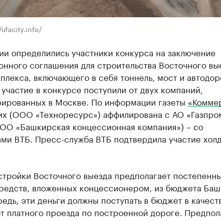
/ufacity.info/
ии определились участники конкурса на заключение
нного соглашения для строительства Восточного вы
плекса, включающего в себя тоннель, мост и автодор
 участие в конкурсе поступили от двух компаний,
рированных в Москве. По информации газеты
«Комме
них (ООО «Техноресурс») аффилирована с АО «Газпро
ООО «Башкирская концессионная компания») – со
ми ВТБ. Пресс-служба ВТБ подтвердила участие холд
стройки Восточного выезда предполагает постепенн
средств, вложенных концессионером, из бюджета Баш
едь, эти деньги должны поступать в бюджет в качест
т платного проезда по построенной дороге. Предпол