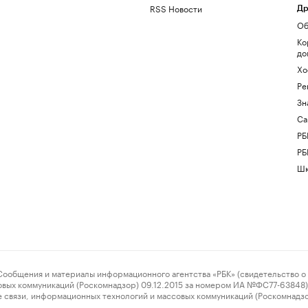
RSS Новости
Др
Об
Ко
до
Хо
Ре
Зн
Са
РБ
РБ
Шк
ения и материалы информационного агентства «РБК» (свидетельство о 
овых коммуникаций (Роскомнадзор) 09.12.2015 за номером ИА №ФС77-63848) 
 связи, информационных технологий и массовых коммуникаций (Роскомнадз