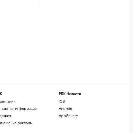
К
РБК Новости
компании
iOS
нтактная информация
Android
дакция
AppGallery
змещение рекламы