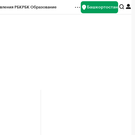
Башкортостан
вления РБК
РБК Образование
редитные рейтинги
Франшизы
Газета
ок наличной валюты