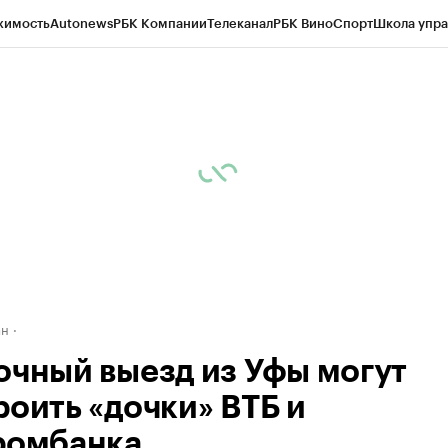
жимость
Autonews
РБК Компании
Телеканал
РБК Вино
Спорт
Школа упра
д
Стиль
Крипто
РБК Бизнес-среда
Дискуссионный клуб
Исследования
К
рагентов
Политика
Экономика
Бизнес
Технологии и медиа
Финансы
Рын
ан
очный выезд из Уфы могут
роить «дочки» ВТБ и
ромбанка