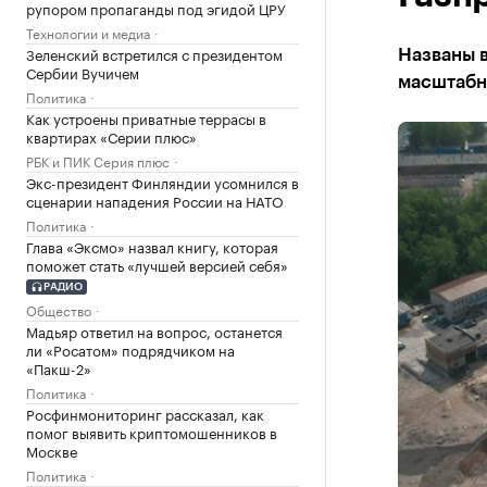
рупором пропаганды под эгидой ЦРУ
Технологии и медиа
Зеленский встретился с президентом
Названы 
Сербии Вучичем
масштабн
Политика
Как устроены приватные террасы в
квартирах «Серии плюс»
РБК и ПИК Серия плюс
Экс-президент Финляндии усомнился в
сценарии нападения России на НАТО
Политика
Глава «Эксмо» назвал книгу, которая
поможет стать «лучшей версией себя»
РАДИО
Общество
Мадьяр ответил на вопрос, останется
ли «Росатом» подрядчиком на
«Пакш-2»
Политика
Росфинмониторинг рассказал, как
помог выявить криптомошенников в
Москве
Политика