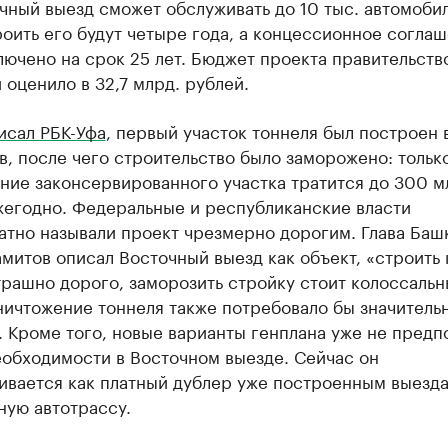
чный выезд сможет обслуживать до 10 тыс. автомоби
роить его будут четыре года, а концессионное согла
лючено на срок 25 лет. Бюджет проекта правительств
оценило в 32,7 млрд. рублей.
исал РБК-Уфа
, первый участок тоннеля был построен 
в, после чего строительство было заморожено: тольк
ние законсервированного участка тратится до 300 м
жегодно. Федеральные и республиканские власти
атно называли проект чрезмерно дорогим. Глава Баш
митов описал Восточный выезд как объект, «строить
рашно дорого, заморозить стройку стоит колоссальн
ничтожение тоннеля также потребовало бы значитель
 Кроме того, новые варианты генплана уже не предп
еобходимости в Восточном выезде. Сейчас он
ивается как платный дублер уже построенным выезда
ную автотрассу.