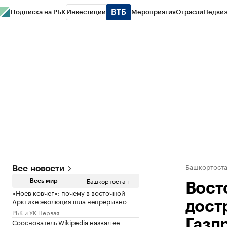
Подписка на РБК
Инвестиции
Мероприятия
Отрасли
Недви
РБК Курсы
РБК Life
Тренды
Визионеры
Национальные проекты
Горо
Спецпроекты СПб
Конференции СПб
Спецпроекты
Проверка конт
Башкортост
Все новости
Башкортостан
Весь мир
Вост
«Ноев ковчег»: почему в восточной
Арктике эволюция шла непрерывно
дост
РБК и УК Первая
Сооснователь Wikipedia назвал ее
Газп