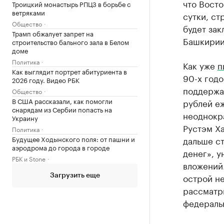
что Восто
Троицкий монастырь РПЦЗ в борьбе с
ветряками
сутки, ст
Общество
будет зак
Трамп обжалует запрет на
Башкирии 
строительство бального зала в Белом
доме
Политика
Как уже
п
Как выглядит портрет абитуриента в
90-х годо
2026 году. Видео РБК
поддержа
Общество
В США рассказали, как помогли
рублей е
снарядам из Сербии попасть на
неоднокр
Украину
Рустэм Ха
Политика
Будущее Ходынского поля: от пашни и
дальше ст
аэродрома до города в городе
денег», у
РБК и Stone
вложений.
острой н
Загрузить еще
рассматр
федераль