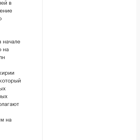
лей в
шение
о
в начале
о на
лн
кирии
 который
ых
ных
олагают
м на