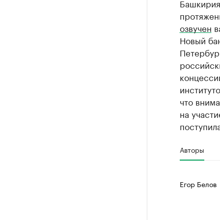
Башкирия
протяжен
озвучен
в
Новый бан
Петербур
российск
концесси
институт
что внима
на участи
поступила
Авторы
Егор Белов