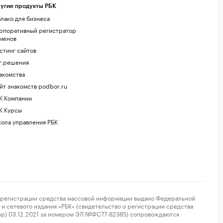
угие продукты РБК
лако для бизнеса
рпоративный регистратор
менов
стинг сайтов
г.решения
акомства
йт знакомств podbor.ru
К Компании
К Курсы
ола управления РБК
регистрации средства массовой информации выдано Федеральной
и сетевого издания «РБК» (свидетельство о регистрации средства
ор) 03.12.2021 за номером ЭЛ №ФС77-82385) сопровождаются