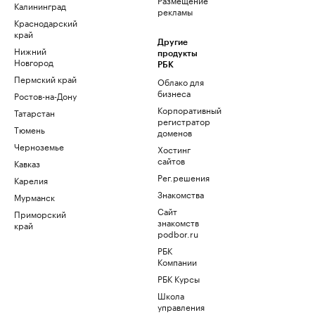
Калининград
рекламы
Краснодарский
край
Другие
Нижний
продукты
Новгород
РБК
Пермский край
Облако для
бизнеса
Ростов-на-Дону
Корпоративный
Татарстан
регистратор
Тюмень
доменов
Черноземье
Хостинг
сайтов
Кавказ
Рег.решения
Карелия
Знакомства
Мурманск
Сайт
Приморский
знакомств
край
podbor.ru
РБК
Компании
РБК Курсы
Школа
управления