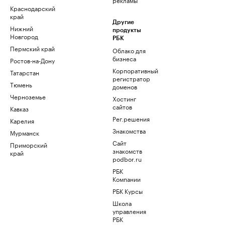
Краснодарский
край
Другие
Нижний
продукты
Новгород
РБК
Пермский край
Облако для
бизнеса
Ростов-на-Дону
Корпоративный
Татарстан
регистратор
Тюмень
доменов
Черноземье
Хостинг
сайтов
Кавказ
Рег.решения
Карелия
Знакомства
Мурманск
Сайт
Приморский
знакомств
край
podbor.ru
РБК
Компании
РБК Курсы
Школа
управления
РБК