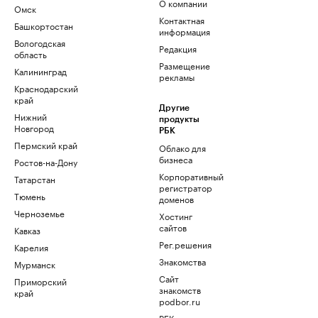
О компании
Омск
Контактная
Башкортостан
информация
Вологодская
Редакция
область
Размещение
Калининград
рекламы
Краснодарский
край
Другие
Нижний
продукты
Новгород
РБК
Пермский край
Облако для
бизнеса
Ростов-на-Дону
Корпоративный
Татарстан
регистратор
Тюмень
доменов
Черноземье
Хостинг
сайтов
Кавказ
Рег.решения
Карелия
Знакомства
Мурманск
Сайт
Приморский
знакомств
край
podbor.ru
РБК