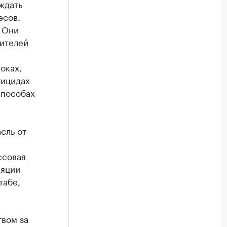
ждать
есов.
. Они
ителей
оках,
тицидах
способах
сль от
ссовая
ляции
табе,
твом за