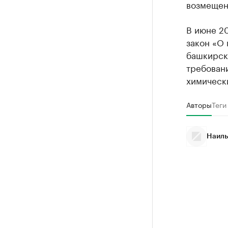
возмещени
В июне 20
закон «О
башкирск
требован
химически
Авторы
Теги
Наиль