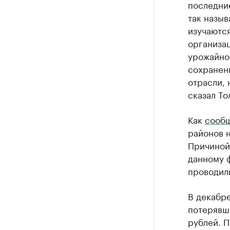
последни
так назы
изучаютс
организа
урожайно
сохранени
отрасли, 
сказал То
Как
сооб
районов н
Причиной 
данному 
проводил
В декабр
потерявш
рублей. П