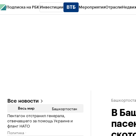
Подписка на РБК
Инвестиции
Мероприятия
Отрасли
Недви
РБК Курсы
РБК Life
Тренды
Визионеры
Национальные проекты
Горо
Спецпроекты СПб
Конференции СПб
Спецпроекты
Проверка конт
Башкортост
Все новости
Башкортостан
Весь мир
В Ба
Пентагон отстранил генерала,
отвечавшего за помощь Украине и
пасе
фланг НАТО
Политика
скот