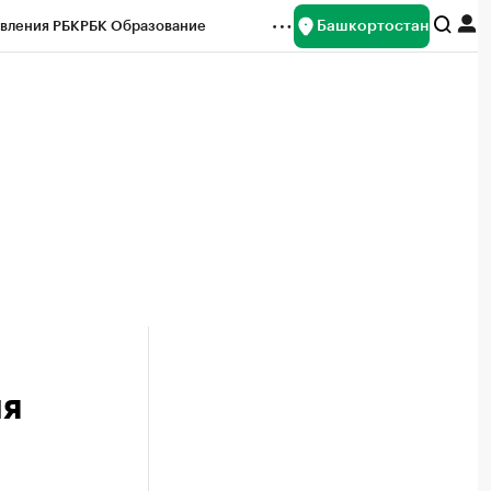
Башкортостан
вления РБК
РБК Образование
редитные рейтинги
Франшизы
Газета
ок наличной валюты
ля