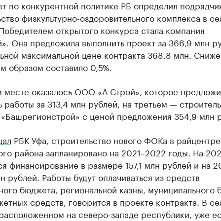
т по конкурентной политике РБ определил подрядчи
ство физкультурно-оздоровительного комплекса в се
 Победителем открытого конкурса стала компания
». Она предложила выполнить проект за 366,9 млн р
ьной максимальной цене контракта 368,8 млн. Сниж
м образом составило 0,5%.
м месте оказалось ООО «А-Строй», которое предложи
 работы за 313,4 млн рублей, на третьем — строител
 «Башрегионстрой» с ценой предложения 354,9 млн р
щал
РБК Уфа, строительство нового ФОКа в райцентре
го района запланировано на 2021–2022 годы. На 202
я финансирование в размере 157,1 млн рублей и на 2
лн рублей. Работы будут оплачиваться из средств
ного бюджета, региональной казны, муниципального 
етных средств, говорится в проекте контракта. В се
расположенном на северо-западе республики, уже ес