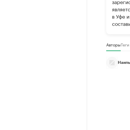
зареги
являет
в Уфе 
состав
Авторы
Теги
Наиль