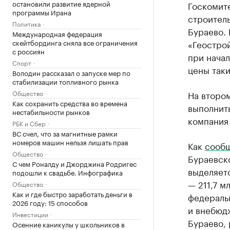
остановили развитие ядерной
Госкомите
программы Ирана
строитель
Политика
Бураево.
Международная федерация
скейтбординга сняла все ограничения
«Геострой
с россиян
при начал
Спорт
цены таки
Володин рассказал о запуске мер по
стабилизации топливного рынка
Общество
На второ
Как сохранить средства во времена
выполнить
нестабильности рынков
компания
РБК и Сбер
ВС счел, что за магнитные рамки
номеров машин нельзя лишать прав
Как
сооб
Общество
Бураевско
С чем Роналду и Джорджина Родригес
выделяетс
подошли к свадьбе. Инфографика
— 211,7 м
Общество
Как и где быстро заработать деньги в
федераль
2026 году: 15 способов
и внебюдж
Инвестиции
Бураево, 
Осенние каникулы у школьников в