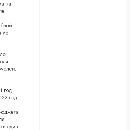
ка на
ле
ублей
ение
ло
ьная
ублей.
1 год
022 год
бюджета
ле
ть один