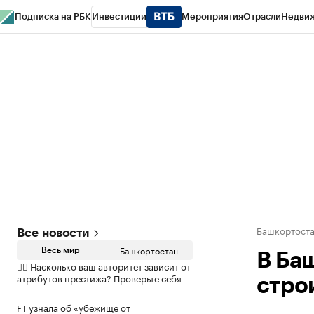
Подписка на РБК
Инвестиции
Мероприятия
Отрасли
Недви
РБК Курсы
РБК Life
Тренды
Визионеры
Национальные проекты
Горо
Спецпроекты СПб
Конференции СПб
Спецпроекты
Проверка конт
Башкортост
Все новости
Башкортостан
Весь мир
В Ба
✍🏻 Насколько ваш авторитет зависит от
атрибутов престижа? Проверьте себя
стро
FT узнала об «убежище от