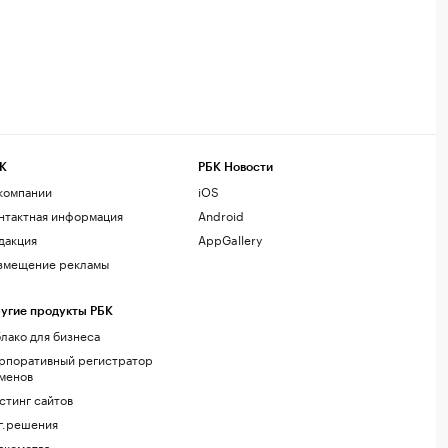
К
РБК Новости
компании
iOS
нтактная информация
Android
дакция
AppGallery
змещение рекламы
угие продукты РБК
лако для бизнеса
рпоративный регистратор
менов
стинг сайтов
г.решения
акомства