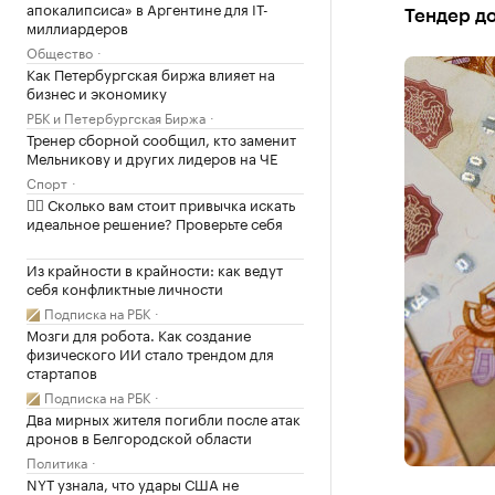
апокалипсиса» в Аргентине для IT-
Тендер до
миллиардеров
Общество
Как Петербургская биржа влияет на
бизнес и экономику
РБК и Петербургская Биржа
Тренер сборной сообщил, кто заменит
Мельникову и других лидеров на ЧЕ
Спорт
✍🏻 Сколько вам стоит привычка искать
идеальное решение? Проверьте себя
Из крайности в крайности: как ведут
себя конфликтные личности
Подписка на РБК
Мозги для робота. Как создание
физического ИИ стало трендом для
стартапов
Подписка на РБК
Два мирных жителя погибли после атак
дронов в Белгородской области
Политика
NYT узнала, что удары США не