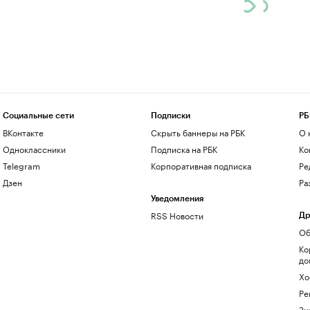
Социальные сети
Подписки
РБ
ВКонтакте
Скрыть баннеры на РБК
О 
Одноклассники
Подписка на РБК
Ко
Telegram
Корпоративная подписка
Ре
Дзен
Ра
Уведомления
RSS Новости
Др
Об
Ко
до
Хо
Ре
Зн