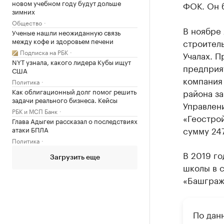
новом учебном году будут дольше
ФОК. Он б
зимних
Общество
В ноябре
Ученые нашли неожиданную связь
между кофе и здоровьем печени
строител
Подписка на РБК
Учалах. П
NYT узнала, какого лидера Кубы ищут
предприят
США
компания
Политика
Как облигационный долг помог решить
района за
задачи реального бизнеса. Кейсы
Управлени
РБК и МСП Банк
«Геострой
Глава Адыгеи рассказал о последствиях
сумму 247
атаки БПЛА
Политика
В 2019 го
Загрузить еще
школы в с
«Башграж
По дан