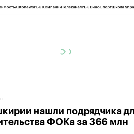
жимость
Autonews
РБК Компании
Телеканал
РБК Вино
Спорт
Школа упра
д
Стиль
Крипто
РБК Бизнес-среда
Дискуссионный клуб
Исследования
К
рагентов
Политика
Экономика
Бизнес
Технологии и медиа
Финансы
Рын
ан
шкирии нашли подрядчика д
ительства ФОКа за 366 млн