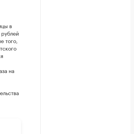
ицы в
 рублей
е того,
тского
ся
аза на
тельства