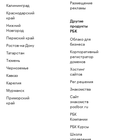
Размещение
Калининград
рекламы
Краснодарский
край
Другие
Нижний
продукты
Новгород
РБК
Пермский край
Облако для
бизнеса
Ростов-на-Дону
Корпоративный
Татарстан
регистратор
Тюмень
доменов
Черноземье
Хостинг
сайтов
Кавказ
Рег.решения
Карелия
Знакомства
Мурманск
Сайт
Приморский
знакомств
край
podbor.ru
РБК
Компании
РБК Курсы
Школа
управления