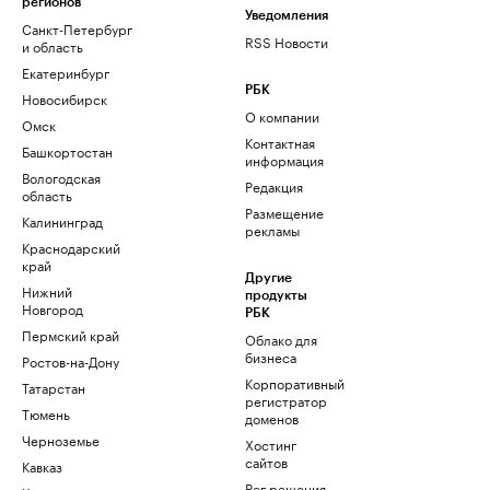
регионов
Уведомления
Санкт-Петербург
RSS Новости
и область
Екатеринбург
РБК
Новосибирск
О компании
Омск
Контактная
Башкортостан
информация
Вологодская
Редакция
область
Размещение
Калининград
рекламы
Краснодарский
край
Другие
Нижний
продукты
Новгород
РБК
Пермский край
Облако для
бизнеса
Ростов-на-Дону
Корпоративный
Татарстан
регистратор
Тюмень
доменов
Черноземье
Хостинг
сайтов
Кавказ
Рег.решения