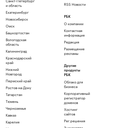
Санкт-Петербург
RSS Новости
и область
Екатеринбург
РБК
Новосибирск
О компании
Омск
Контактная
Башкортостан
информация
Вологодская
Редакция
область
Размещение
Калининград
рекламы
Краснодарский
край
Другие
Нижний
продукты
Новгород
РБК
Пермский край
Облако для
бизнеса
Ростов-на-Дону
Корпоративный
Татарстан
регистратор
Тюмень
доменов
Черноземье
Хостинг
сайтов
Кавказ
Рег.решения
Карелия
Знакомства