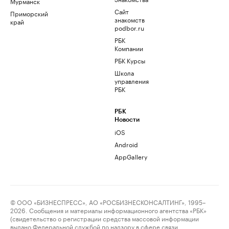
Мурманск
Сайт
Приморский
знакомств
край
podbor.ru
РБК
Компании
РБК Курсы
Школа
управления
РБК
РБК
Новости
iOS
Android
AppGallery
© ООО «БИЗНЕСПРЕСС», АО «РОСБИЗНЕСКОНСАЛТИНГ», 1995–
2026. Сообщения и материалы информационного агентства «РБК»
(свидетельство о регистрации средства массовой информации
выдано Федеральной службой по надзору в сфере связи,