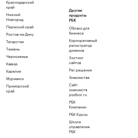
Краснодарский
край
Другие
Нижний
продукты
Новгород
РБК
Пермский край
Облако для
бизнеса
Ростов-на-Дону
Корпоративный
Татарстан
регистратор
Тюмень
доменов
Черноземье
Хостинг
сайтов
Кавказ
Рег.решения
Карелия
Знакомства
Мурманск
Сайт
Приморский
знакомств
край
podbor.ru
РБК
Компании
РБК Курсы
Школа
управления
РБК