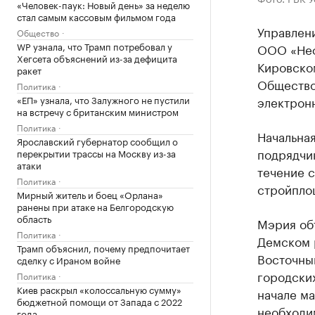
«Человек-паук: Новый день» за неделю
стал самым кассовым фильмом года
Управлен
Общество
WP узнала, что Трамп потребовал у
ООО «Неф
Хегсета объяснений из-за дефицита
Кировском
ракет
Общество
Политика
«ЕП» узнала, что Залужного не пустили
электрон
на встречу с британским министром
Политика
Начальная
Ярославский губернатор сообщил о
подрядчик
перекрытии трассы на Москву из-за
атаки
течение 
Политика
стройплощ
Мирный житель и боец «Орлана»
ранены при атаке на Белгородскую
область
Мэрия об
Политика
Демском р
Трамп объяснил, почему предпочитает
Восточный
сделку с Ираном войне
городских
Политика
Киев раскрыл «колоссальную сумму»
начале ма
бюджетной помощи от Запада с 2022
необходи
года