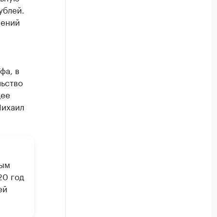
ублей.
нений
фа, в
ьство
щее
Михаил
ным
20 год
ей