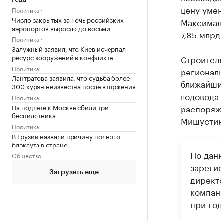
цену умен
Политика
Число закрытых за ночь российских
Максимал
аэропортов выросло до восьми
7,85 млрд
Политика
Залужный заявил, что Киев исчерпал
ресурс вооружений в конфликте
Строитель
Политика
регионал
Лантратова заявила, что судьба более
ближайши
300 курян неизвестна после вторжения
водовода 
Политика
На подлете к Москве сбили три
распоряж
беспилотника
Мишустин
Политика
В Грузии назвали причину полного
блэкаута в стране
По дан
Общество
зареги
Загрузить еще
директ
компан
при год