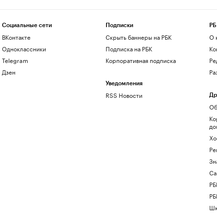
Социальные сети
Подписки
РБ
ВКонтакте
Скрыть баннеры на РБК
О 
Одноклассники
Подписка на РБК
Ко
Telegram
Корпоративная подписка
Ре
Дзен
Ра
Уведомления
RSS Новости
Др
Об
Ко
до
Хо
Ре
Зн
Са
РБ
РБ
Шк