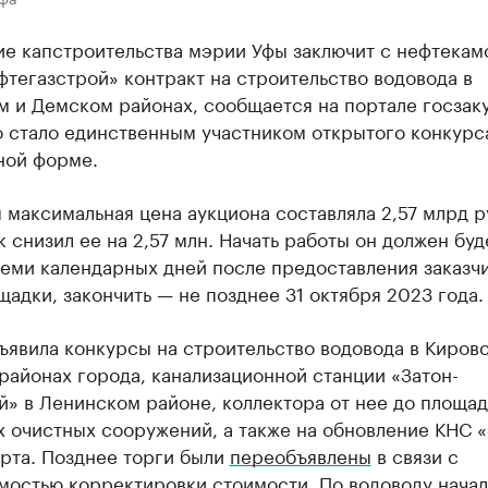
ие капстроительства мэрии Уфы заключит с нефтекам
тегазстрой» контракт на строительство водовода в
 и Демском районах, сообщается на портале госзаку
 стало единственным участником открытого конкурс
ной форме.
 максимальная цена аукциона составляла 2,57 млрд р
 снизил ее на 2,57 млн. Начать работы он должен буд
семи календарных дней после предоставления заказч
адки, закончить — не позднее 31 октября 2023 года.
ъявила конкурсы на строительство водовода в Киров
айонах города, канализационной станции «Затон-
» в Ленинском районе, коллектора от нее до площа
 очистных сооружений, а также на обновление КНС «
рта. Позднее торги были
переобъявлены
в связи с
мостью корректировки стоимости. По водоводу нача