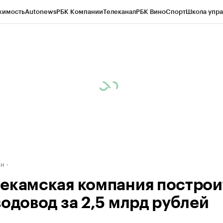
жимость
Autonews
РБК Компании
Телеканал
РБК Вино
Спорт
Школа упра
д
Стиль
Крипто
РБК Бизнес-среда
Дискуссионный клуб
Исследования
К
рагентов
Политика
Экономика
Бизнес
Технологии и медиа
Финансы
Рын
ан
екамская компания построи
водовод за 2,5 млрд рублей