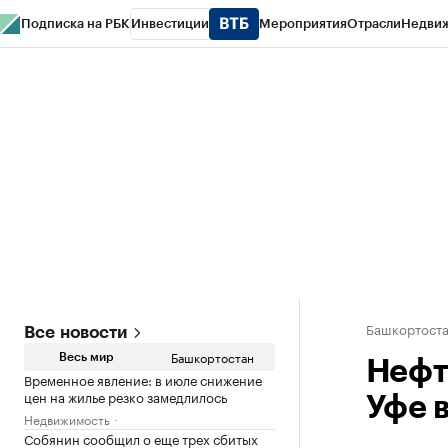
Подписка на РБК
Инвестиции
Мероприятия
Отрасли
Недви
РБК Курсы
РБК Life
Тренды
Визионеры
Национальные проекты
Горо
Спецпроекты СПб
Конференции СПб
Спецпроекты
Проверка конт
Башкортост
Все новости
Башкортостан
Весь мир
Нефт
Временное явление: в июле снижение
цен на жилье резко замедлилось
Уфе 
Недвижимость
Собянин сообщил о еще трех сбитых