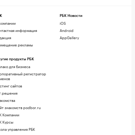
К
РБК Новости
компании
iOS
нтактная информация
Android
дакция
AppGallery
змещение рекламы
угие продукты РБК
лако для бизнеса
рпоративный регистратор
менов
стинг сайтов
г.решения
акомства
йт знакомств podbor.ru
К Компании
К Курсы
ола управления РБК