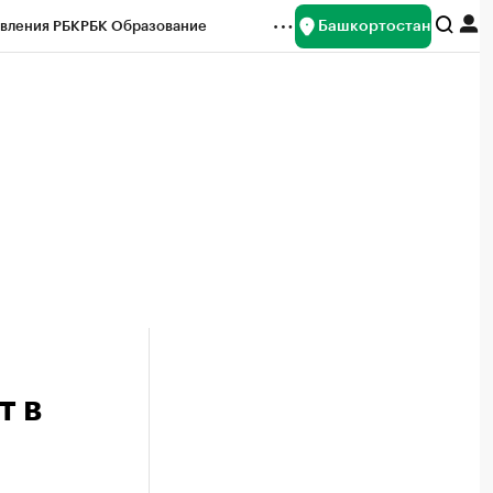
Башкортостан
вления РБК
РБК Образование
редитные рейтинги
Франшизы
Газета
ок наличной валюты
т в