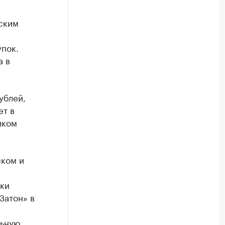
ским
пок.
а в
ублей,
ет в
иком
ском и
дки
Затон» в
льную