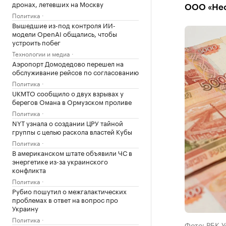
дронах, летевших на Москву
ООО «Неф
Политика
Вышедшие из-под контроля ИИ-
модели OpenAI общались, чтобы
устроить побег
Технологии и медиа
Аэропорт Домодедово перешел на
обслуживание рейсов по согласованию
Политика
UKMTO сообщило о двух взрывах у
берегов Омана в Ормузском проливе
Политика
NYT узнала о создании ЦРУ тайной
группы с целью раскола властей Кубы
Политика
В американском штате объявили ЧС в
энергетике из-за украинского
конфликта
Политика
Рубио пошутил о межгалактических
проблемах в ответ на вопрос про
Украину
Политика
Фото: РБК 