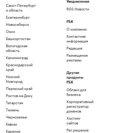
Уведомления
Санкт-Петербург
RSS Новости
и область
Екатеринбург
РБК
Новосибирск
О компании
Омск
Контактная
Башкортостан
информация
Вологодская
Редакция
область
Размещение
Калининград
рекламы
Краснодарский
край
Другие
Нижний
продукты
Новгород
РБК
Пермский край
Облако для
бизнеса
Ростов-на-Дону
Корпоративный
Татарстан
регистратор
Тюмень
доменов
Черноземье
Хостинг
сайтов
Кавказ
Рег.решения
Карелия