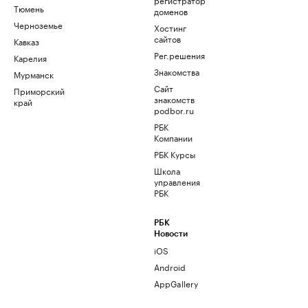
Тюмень
доменов
Черноземье
Хостинг
сайтов
Кавказ
Рег.решения
Карелия
Знакомства
Мурманск
Сайт
Приморский
знакомств
край
podbor.ru
РБК
Компании
РБК Курсы
Школа
управления
РБК
РБК
Новости
iOS
Android
AppGallery