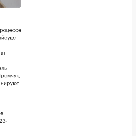
процессе
айсуде
ат
и
ель
Яромчук,
анируют
ов
23-