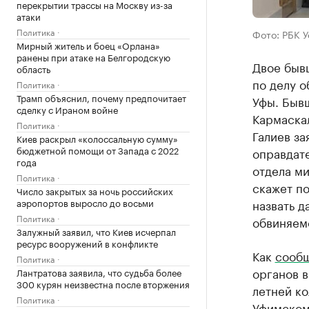
перекрытии трассы на Москву из-за
атаки
Политика
Фото: РБК 
Мирный житель и боец «Орлана»
ранены при атаке на Белгородскую
Двое быв
область
по делу о
Политика
Трамп объяснил, почему предпочитает
Уфы. Быв
сделку с Ираном войне
Кармаска
Политика
Галиев за
Киев раскрыл «колоссальную сумму»
бюджетной помощи от Запада с 2022
оправдат
года
отдела м
Политика
скажет по
Число закрытых за ночь российских
аэропортов выросло до восьми
назвать д
Политика
обвиняем
Залужный заявил, что Киев исчерпал
ресурс вооружений в конфликте
Как
сооб
Политика
органов в
Лантратова заявила, что судьба более
300 курян неизвестна после вторжения
летней ко
Политика
Уфимскому