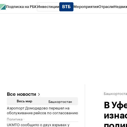
Подписка на РБК
Инвестиции
Мероприятия
Отрасли
Недви
РБК Курсы
РБК Life
Тренды
Визионеры
Национальные проекты
Горо
Спецпроекты СПб
Конференции СПб
Спецпроекты
Проверка конт
Башкортост
Все новости
Башкортостан
Весь мир
В Уф
Аэропорт Домодедово перешел на
обслуживание рейсов по согласованию
изна
Политика
UKMTO сообщило о двух взрывах у
поли