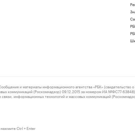
Ре
Зн
Са
РБ
РБ
Шк
ения и материалы информационного агентства «РБК» (свидетельство о 
овых коммуникаций (Роскомнадзор) 09.12.2015 за номером ИА №ФС77-63848) 
 связи, информационных технологий и массовых коммуникаций (Роскомнадз
нажмите Ctrl + Enter