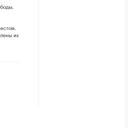
ободы,
естом.
олены из