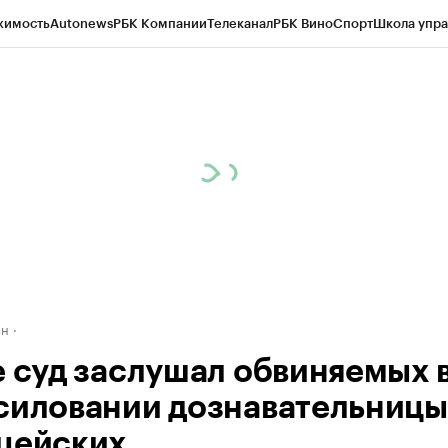
жимость
Autonews
РБК Компании
Телеканал
РБК Вино
Спорт
Школа упра
д
Стиль
Крипто
РБК Бизнес-среда
Дискуссионный клуб
Исследования
К
рагентов
Политика
Экономика
Бизнес
Технологии и медиа
Финансы
Рын
ан
е суд заслушал обвиняемых 
силовании дознавательницы
цейских