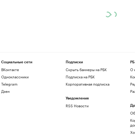
Социальные сети
Подписки
РБ
ВКонтакте
Скрыть баннеры на РБК
О 
Одноклассники
Подписка на РБК
Ко
Telegram
Корпоративная подписка
Ре
Дзен
Ра
Уведомления
RSS Новости
Др
Об
Ко
до
Хо