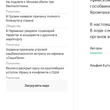
На подлете к Москве сбили три
гособвин
беспилотника
Яромчука 
Политика
В Грузии назвали причину полного
блэкаута в стране
В настоя
Общество
В ходе сл
В Германии увидели «сценарий
теракта» в инциденте с дроном в
органов в
аэропорту
Политика
Авторы
Украина признала угрозой
нацбезопасности актрису из сериала
«СашаТаня»
Политика
Альфия Кут
Reuters раскрыл одну из крупнейших
уступок Ирану в конфликте с США
Политика
Загрузить еще