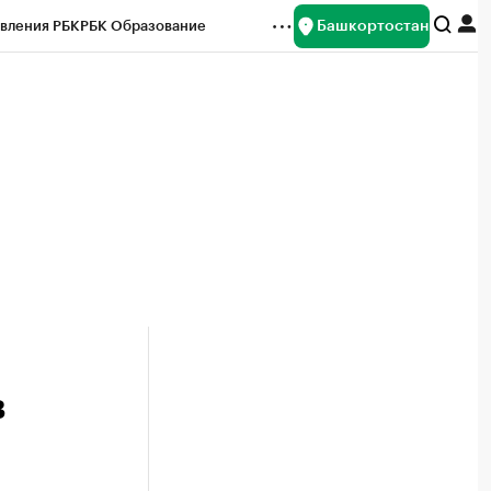
Башкортостан
вления РБК
РБК Образование
редитные рейтинги
Франшизы
Газета
ок наличной валюты
в