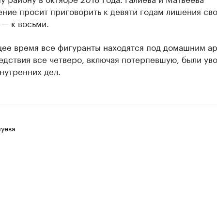
ение просит приговорить к девяти годам лишения св
— к восьми.
щее время все фигуранты находятся под домашним ар
едствия все четверо, включая потерпевшую, были ув
нутренних дел.
луева