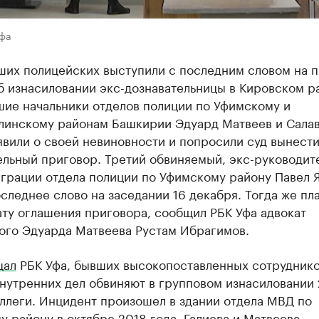
Уфа
ших полицейских выступили с последним словом на 
б изнасиловании экс-дознавательницы в Кировском р
шие начальники отделов полиции по Уфимскому и
линскому районам Башкирии Эдуард Матвеев и Салав
явили о своей невиновности и попросили суд вынест
ельный приговор. Третий обвиняемый, экс-руководит
играции отдела полиции по Уфимскому району Павел 
следнее слово на заседании 16 декабря. Тогда же пл
ату оглашения приговора, сообщил РБК Уфа адвокат
ого Эдуарда Матвеева Рустам Ибрагимов.
щал
РБК Уфа, бывших высокопоставленных сотрудник
нутренних дел обвиняют в групповом изнасиловании 
ллеги. Инцидент произошел в здании отдела МВД по
 району в октябре 2018 года. Галиева и Матвеева