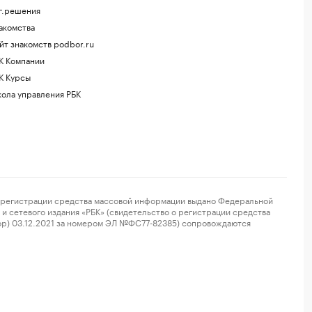
г.решения
акомства
йт знакомств podbor.ru
К Компании
К Курсы
ола управления РБК
регистрации средства массовой информации выдано Федеральной
и сетевого издания «РБК» (свидетельство о регистрации средства
ор) 03.12.2021 за номером ЭЛ №ФС77-82385) сопровождаются