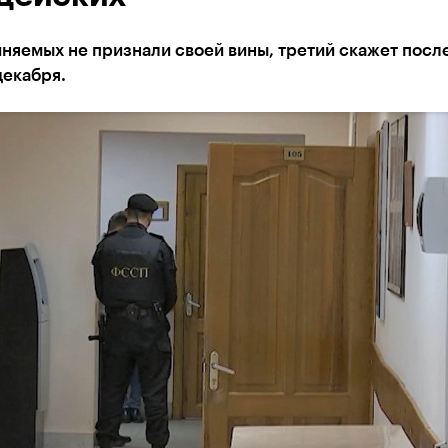
няемых не признали своей вины, третий скажет посл
декабря.