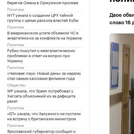
берегов Омана в Ормузском проливе
Политика
NYT узнала о создании ЦРУ тайной
Двое обви
группы с целью раскола властей Кубы
слово 16 
Политика
В американском штате объявили ЧС в
энергетике из-за конфликта на Украине
Политика
Рубио пошутил о межгалактических
проблемах в ответ на вопрос про
Украину
Политика
«Человек-паук: Новый день» за неделю
стал самым кассовым фильмом года
Общество
WP узнала, что Трамп потребовал у
Хегсета объяснений из-за дефицита
ракет
Политика
«ЕП» узнала, что Залужного не пустили
на встречу с британским министром
Политика
Ярославский губернатор сообщил о