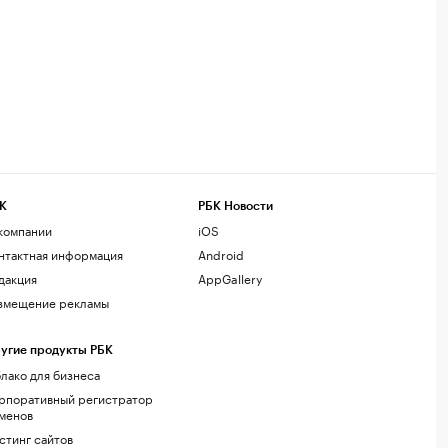
К
РБК Новости
компании
iOS
нтактная информация
Android
дакция
AppGallery
змещение рекламы
угие продукты РБК
лако для бизнеса
рпоративный регистратор
менов
стинг сайтов