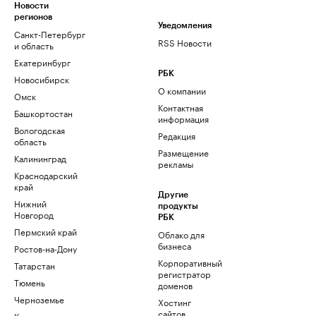
Новости
регионов
Уведомления
Санкт-Петербург
RSS Новости
и область
Екатеринбург
РБК
Новосибирск
О компании
Омск
Контактная
Башкортостан
информация
Вологодская
Редакция
область
Размещение
Калининград
рекламы
Краснодарский
край
Другие
Нижний
продукты
Новгород
РБК
Пермский край
Облако для
бизнеса
Ростов-на-Дону
Корпоративный
Татарстан
регистратор
Тюмень
доменов
Черноземье
Хостинг
сайтов
Кавказ