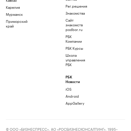
Рег.решения
Карелия
Знакомства
Мурманск
Сайт
Приморский
знакомств
край
podbor.ru
РБК
Компании
РБК Курсы
Школа
управления
РБК
РБК
Новости
iOS
Android
AppGallery
© ООО «БИЗНЕСПРЕСС», АО «РОСБИЗНЕСКОНСАЛТИНГ», 1995–