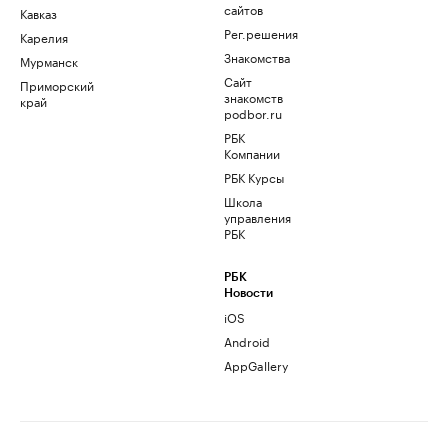
сайтов
Кавказ
Рег.решения
Карелия
Знакомства
Мурманск
Сайт
Приморский
знакомств
край
podbor.ru
РБК
Компании
РБК Курсы
Школа
управления
РБК
РБК
Новости
iOS
Android
AppGallery