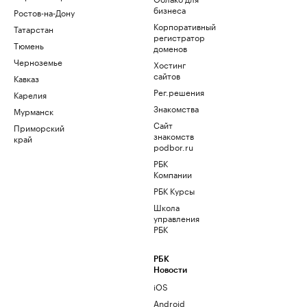
бизнеса
Ростов-на-Дону
Корпоративный
Татарстан
регистратор
Тюмень
доменов
Черноземье
Хостинг
сайтов
Кавказ
Рег.решения
Карелия
Знакомства
Мурманск
Сайт
Приморский
знакомств
край
podbor.ru
РБК
Компании
РБК Курсы
Школа
управления
РБК
РБК
Новости
iOS
Android