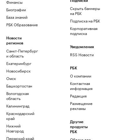
Финансы
Подписки
Скрыть баннеры
Биографии
на РБК
База знаний
Подписка на РБК
РБК Образование
Корпоративная
подписка
Новости
регионов
Уведомления
Санкт-Петербург
RSS Новости
и область
Екатеринбург
РБК
Новосибирск
О компании
Омск
Контактная
Башкортостан
информация
Вологодская
Редакция
область
Размещение
Калининград
рекламы
Краснодарский
край
Другие
Нижний
продукты
Новгород
РБК
Пермский край
Облако для