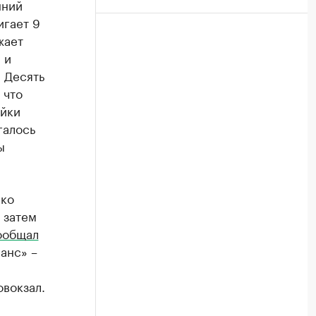
нний
игает 9
жает
 и
 Десять
 что
ойки
галось
ы
ако
 затем
ообщал
анс» –
вокзал.