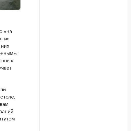
о «на
в из
 них
онным»:
овных
учает
ели
столе,
овам
ваний
итутом