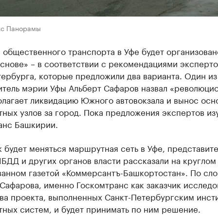
кс Панорамы
 общественного транспорта в Уфе будет организован
снове» – в соответствии с рекомендациями эксперто
ербурга, которые предложили два варианта. Один из
итель мэрии Уфы Альберт Сафаров назвал «революци
олагает ликвидацию Южного автовокзала и вынос осн
ных узлов за город. Пока предложения экспертов из
анс Башкирии.
к будет меняться маршрутная сеть в Уфе, представит
БДД и других органов власти рассказали на круглом 
ванном газетой «Коммерсантъ-Башкортостан». По сл
Сафарова, именно Госкомтранс как заказчик исследо
два проекта, выполненных Санкт-Петербургским инст
ных систем, и будет принимать по ним решение.