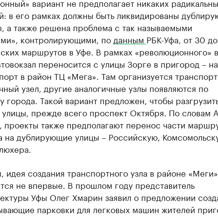
онный» вариант не предполагает никаких радикальн
й: в его рамках должны быть ликвидированы дублир
, а также решена проблема с так называемыми
ами», контролирующими, по
данным
РБК-Уфа, от 30 д
ских маршрутов в Уфе. В рамках «революционного» 
овокзал переносится с улицы Зорге в пригород – на
орт в район ТЦ «Мега». Там организуется транспорт
ный узел, другие аналогичные узлы появляются по
 города. Такой вариант предложен, чтобы разгрузит
 улицы, прежде всего проспект Октября. По словам 
, проекты также предполагают перенос части маршру
а на дублирующие улицы – Российскую, Комсомольск
люхера.
 идея создания транспортного узла в районе «Меги»
тся не впервые. В прошлом году представитель
ектуры Уфы Олег Хмарин заявил о предложении созд
ывающие парковки для легковых машин жителей приг