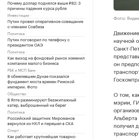
Почему доллар поднялся выше ₽82: 3
причины падения курса рубля
Инвестиции
Фото: Янде
Путин провел оперативное совещание
с членами Совбеза
Движение
Политика
Путин поговорил по телефону с
научной о
президентом ОАЭ
Санкт-Пет
Политика
представ
Как выход на фондовый рынок изменил
он предп
компании малого бизнеса
РБК и МСП Банк
транспорт
В обмелевшем Дунае показался
Госкомтр
фундамент моста времен Римской
империи. Фото
О том, ка
Общество
В Ялте разминируют безэкипажный
мэрии, ГИ
катер, выброшенный на берег
организо
Политика
Альберта 
Российский защитник Мироманов
вернулся из НХЛ и перешел в СКА
получил 
Спорт
транспорт
Как работает крупнейшая товарно-