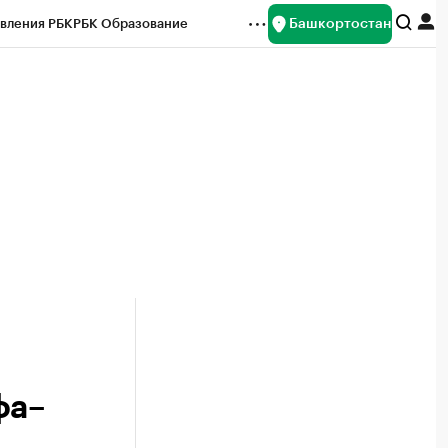
Башкортостан
вления РБК
РБК Образование
редитные рейтинги
Франшизы
Газета
ок наличной валюты
фа–