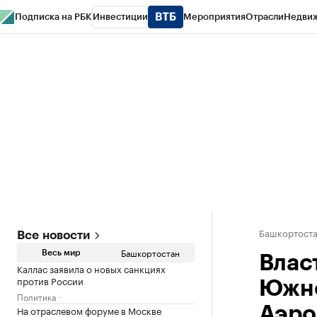
Подписка на РБК
Инвестиции
Мероприятия
Отрасли
Недви
РБК Курсы
РБК Life
Тренды
Визионеры
Национальные проекты
Горо
Спецпроекты СПб
Конференции СПб
Спецпроекты
Проверка конт
Башкортост
Все новости
Башкортостан
Весь мир
Влас
Каллас заявила о новых санкциях
против России
Южно
Политика
На отраслевом форуме в Москве
Аэро