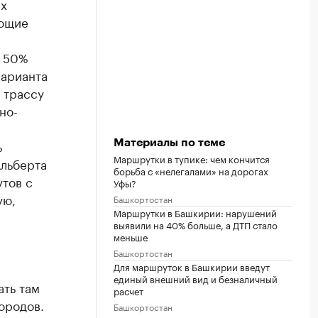
ых
ующие
о 50%
варианта
 трассу
но-
ь
Материалы по теме
Маршрутки в тупике: чем кончится
Альберта
борьба с «нелегалами» на дорогах
тов с
Уфы?
ую,
Башкортостан
Маршрутки в Башкирии: нарушений
выявили на 40% больше, а ДТП стало
меньше
Башкортостан
Для маршруток в Башкирии введут
единый внешний вид и безналичный
ать там
расчет
ородов.
Башкортостан