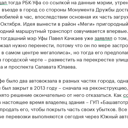
щал
тогда РБК-Уфа со ссылкой на данные мэрии, утре
а въезде в город со стороны Монумента Дружбы дост
мобилей в час, впоследствии основная их часть загру
 Октября. Идея вынести в район «Меги» пригородный
одний маршрутный транспорт озвучивается впервые.
д тогдашний мэр Уфы Павел Качкаев уже
заявлял
о том,
зал нужно перенести, потому что он по мере застр
 в самом центре мегаполиса», но тогда его предпола
в городской черте – разместить на перекрестке улиц
а и проспекта Салавата Юлаева.
фе было два автовокзала в разных частях города, одн
был закрыт в 2013 году – сначала на реконструкцию,
ято решение окончательно от него отказаться. Как
с
в настоящее время владелец здания – ГУП «Башавтотр
продать его, чтобы покрыть часть своих убытков. Все
ые перевозки выполняются сегодня через Южный авто