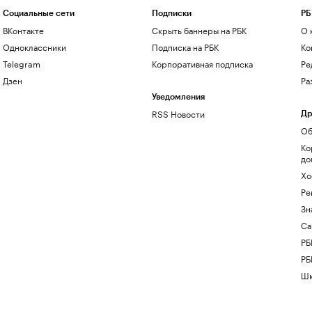
Социальные сети
Подписки
РБ
ВКонтакте
Скрыть баннеры на РБК
О 
Одноклассники
Подписка на РБК
Ко
Telegram
Корпоративная подписка
Ре
Дзен
Ра
Уведомления
RSS Новости
Др
Об
Ко
до
Хо
Ре
Зн
Са
РБ
РБ
Шк