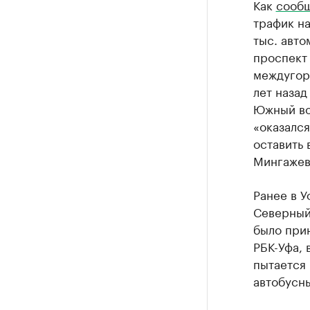
Как
сооб
трафик н
тыс. авто
проспект
междугор
лет наза
Южный вок
«оказался
оставить 
Мингажев
Ранее в У
Северный 
было прин
РБК-Уфа, 
пытается 
автобусн