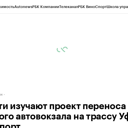
жимость
Autonews
РБК Компании
Телеканал
РБК Вино
Спорт
Школа упра
д
Стиль
Крипто
РБК Бизнес-среда
Дискуссионный клуб
Исследования
К
рагентов
Политика
Экономика
Бизнес
Технологии и медиа
Финансы
Рын
ан
ти изучают проект переноса
го автовокзала на трассу У
порт