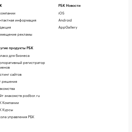
К
РБК Новости
компании
iOS
нтактная информация
Android
дакция
AppGallery
змещение рекламы
угие продукты РБК
лако для бизнеса
рпоративный регистратор
менов
стинг сайтов
г.решения
акомства
йт знакомств podbor.ru
К Компании
К Курсы
ола управления РБК