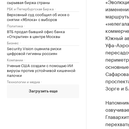
«Эволюци
сырьевая биржа страны
изменени
РБК и Петербургская Биржа
Верховный суд сообщил об иске о
маршруты
снятии «Яблока» с выборов
«нелегал
Политика
коммерче
ВТБ продал бывший офис банка
«Открытие» в центре Москвы
Южный авт
Бизнес
Уфа–Аэроп
Security Vision оценила риски
пересадоч
цифровой гигиены россиян
периметру
Компании
Ученые США создали с помощью ИИ
основные
вирусы против устойчивой кишечной
Сафарова
палочки
проспект
Технологии и медиа
Зорге и Б
Загрузить еще
Напомним,
озвучивае
Главархит
перехват