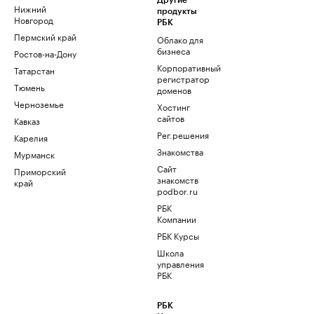
Другие
Нижний
продукты
Новгород
РБК
Пермский край
Облако для
бизнеса
Ростов-на-Дону
Корпоративный
Татарстан
регистратор
Тюмень
доменов
Черноземье
Хостинг
сайтов
Кавказ
Рег.решения
Карелия
Знакомства
Мурманск
Сайт
Приморский
знакомств
край
podbor.ru
РБК
Компании
РБК Курсы
Школа
управления
РБК
РБК