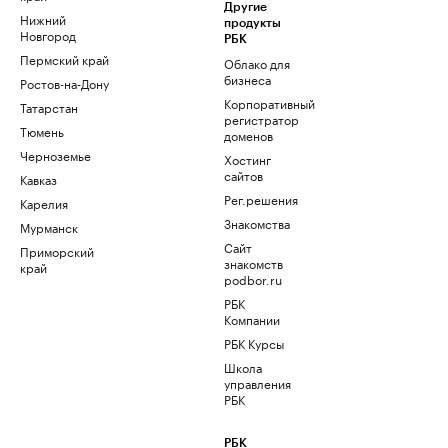
Другие
Нижний
продукты
Новгород
РБК
Пермский край
Облако для
бизнеса
Ростов-на-Дону
Корпоративный
Татарстан
регистратор
Тюмень
доменов
Черноземье
Хостинг
сайтов
Кавказ
Рег.решения
Карелия
Знакомства
Мурманск
Сайт
Приморский
знакомств
край
podbor.ru
РБК
Компании
РБК Курсы
Школа
управления
РБК
РБК