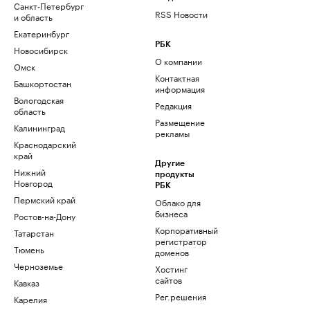
Санкт-Петербург
RSS Новости
и область
Екатеринбург
РБК
Новосибирск
О компании
Омск
Контактная
Башкортостан
информация
Вологодская
Редакция
область
Размещение
Калининград
рекламы
Краснодарский
край
Другие
Нижний
продукты
Новгород
РБК
Пермский край
Облако для
бизнеса
Ростов-на-Дону
Корпоративный
Татарстан
регистратор
Тюмень
доменов
Черноземье
Хостинг
сайтов
Кавказ
Рег.решения
Карелия