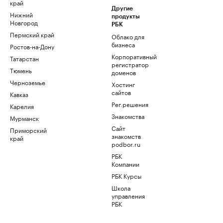
край
Другие
Нижний
продукты
Новгород
РБК
Пермский край
Облако для
бизнеса
Ростов-на-Дону
Корпоративный
Татарстан
регистратор
Тюмень
доменов
Черноземье
Хостинг
сайтов
Кавказ
Рег.решения
Карелия
Знакомства
Мурманск
Сайт
Приморский
знакомств
край
podbor.ru
РБК
Компании
РБК Курсы
Школа
управления
РБК