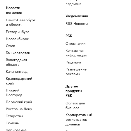
подписка
Новости
регионов
Уведомления
Санкт-Петербург
RSS Новости
и область
Екатеринбург
РБК
Новосибирск
О компании
Омск
Контактная
Башкортостан
информация
Вологодская
Редакция
область
Размещение
Калининград
рекламы
Краснодарский
край
Другие
Нижний
продукты
Новгород
РБК
Пермский край
Облако для
бизнеса
Ростов-на-Дону
Корпоративный
Татарстан
регистратор
Тюмень
доменов
Черноземье
Хостинг