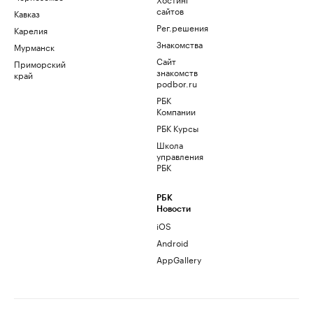
сайтов
Кавказ
Рег.решения
Карелия
Знакомства
Мурманск
Сайт
Приморский
знакомств
край
podbor.ru
РБК
Компании
РБК Курсы
Школа
управления
РБК
РБК
Новости
iOS
Android
AppGallery