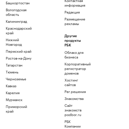
Контактная
Башкортостан
информация
Вологодская
Редакция
область
Размещение
Калининград
рекламы
Краснодарский
край
Другие
Нижний
продукты
Новгород
РБК
Пермский край
Облако для
бизнеса
Ростов-на-Дону
Корпоративный
Татарстан
регистратор
Тюмень
доменов
Черноземье
Хостинг
сайтов
Кавказ
Рег.решения
Карелия
Знакомства
Мурманск
Сайт
Приморский
знакомств
край
podbor.ru
РБК
Компании