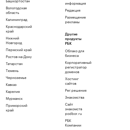
Башкортостан
информация
Вологодская
Редакция
область
Размещение
Калининград
рекламы
Краснодарский
край
Другие
Нижний
продукты
Новгород
РБК
Пермский край
Облако для
бизнеса
Ростов-на-Дону
Корпоративный
Татарстан
регистратор
Тюмень
доменов
Черноземье
Хостинг
сайтов
Кавказ
Рег.решения
Карелия
Знакомства
Мурманск
Сайт
Приморский
знакомств
край
podbor.ru
РБК
Компании