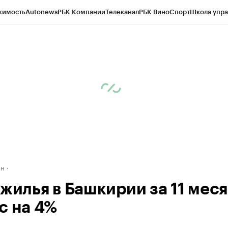
жимость
Autonews
РБК Компании
Телеканал
РБК Вино
Спорт
Школа упра
д
Стиль
Крипто
РБК Бизнес-среда
Дискуссионный клуб
Исследования
К
рагентов
Политика
Экономика
Бизнес
Технологии и медиа
Финансы
Рын
ан
 жилья в Башкирии за 11 мес
с на 4%