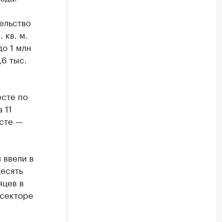
ельство
 кв. м.
о 1 млн
,6 тыс.
есте по
 11
есте —
 ввели в
десять
яцев в
 секторе