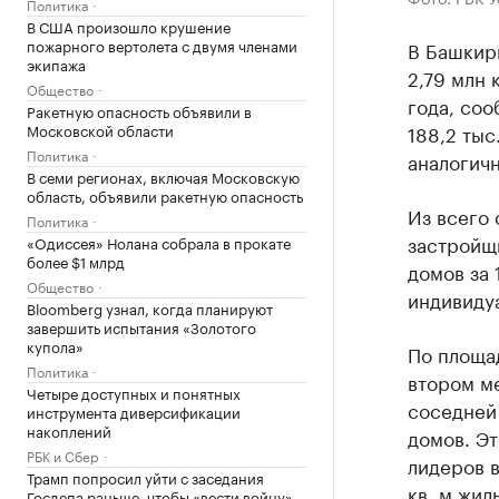
Политика
В США произошло крушение
пожарного вертолета с двумя членами
В Башкири
экипажа
2,79 млн 
Общество
года, соо
Ракетную опасность объявили в
Московской области
188,2 тыс
Политика
аналогич
В семи регионах, включая Московскую
область, объявили ракетную опасность
Из всего 
Политика
застройщ
«Одиссея» Нолана собрала в прокате
более $1 млрд
домов за 
Общество
индивидуа
Bloomberg узнал, когда планируют
завершить испытания «Золотого
купола»
По площа
Политика
втором м
Четыре доступных и понятных
соседней 
инструмента диверсификации
накоплений
домов. Эт
РБК и Сбер
лидеров в
Трамп попросил уйти с заседания
кв. м жил
Госдепа раньше, чтобы «вести войну»