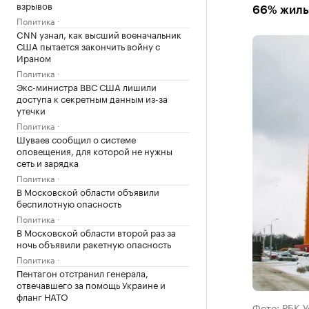
взрывов
66% жиль
Политика
CNN узнал, как высший военачальник
США пытается закончить войну с
Ираном
Политика
Экс-министра ВВС США лишили
доступа к секретным данным из-за
утечки
Политика
Шуваев сообщил о системе
оповещения, для которой не нужны
сеть и зарядка
Политика
В Московской области объявили
беспилотную опасность
Политика
В Московской области второй раз за
ночь объявили ракетную опасность
Политика
Пентагон отстранил генерала,
отвечавшего за помощь Украине и
фланг НАТО
Фото: РБК 