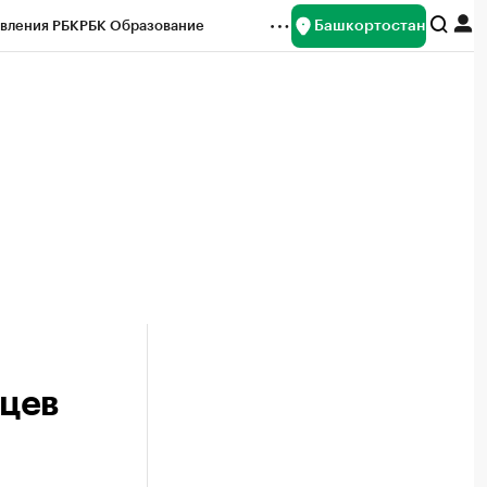
Башкортостан
вления РБК
РБК Образование
редитные рейтинги
Франшизы
Газета
ок наличной валюты
яцев