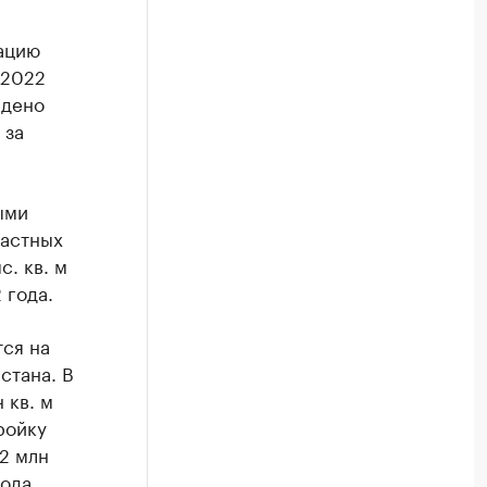
тацию
 2022
едено
 за
ыми
частных
с. кв. м
 года.
ся на
стана. В
 кв. м
ройку
2 млн
ода.