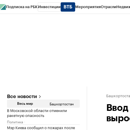
Подписка на РБК
Инвестиции
Мероприятия
Отрасли
Недви
РБК Курсы
РБК Life
Тренды
Визионеры
Национальные проекты
Горо
Спецпроекты СПб
Конференции СПб
Спецпроекты
Проверка конт
Башкортост
Все новости
Башкортостан
Весь мир
Ввод
В Московской области отменили
ракетную опасность
выро
Политика
Мэр Киева сообщил о пожарах после