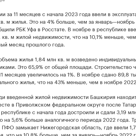
и за 11 месяцев с начала 2023 года ввели в эксплуа
кв. м жилья. Это на 4% больше, чем за январь—ноябрь
бщили РБК Уфа в Росстате. В ноябре в республике вв
. кв. м жилой недвижимости, что на 10,1% меньше, чем
ный месяц прошлого года.
объема жилья 1,84 млн кв. м возведено индивидуальн
иками. Это 65,9% от общей площади. Строительство 
11 месяцев увеличилось на 1%. В ноябре сдано 89,8 ты
льного жилья, что на 43% меньше, чем в ноябре 2022
ди введенной жилой недвижимости Башкирия находит
есте в Приволжском федеральном округе после Татар
республике с начала года достроили и сдали 3,19 млн
о на 5,6% больше аналогичного периода 2022 года. Т
 ПФО замыкает Нижегородская область, где ввели 1,7
ья, что на 10,8% больше, чем за январь—ноябрь 2022 г