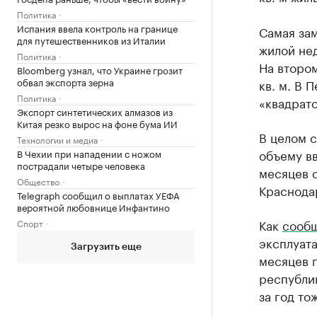
Политика
Испания ввела контроль на границе
Самая зам
для путешественников из Италии
жилой нед
Политика
На втором
Bloomberg узнал, что Украине грозит
обвал экспорта зерна
кв. м. В 
Политика
«квадрато
Экспорт синтетических алмазов из
Китая резко вырос на фоне бума ИИ
В целом с
Технологии и медиа
объему вв
В Чехии при нападении с ножом
пострадали четыре человека
месяцев с
Общество
Краснодар
Telegraph сообщил о выплатах УЕФА
вероятной любовнице Инфантино
Как
сооб
Спорт
эксплуата
Загрузить еще
месяцев п
республик
за год то