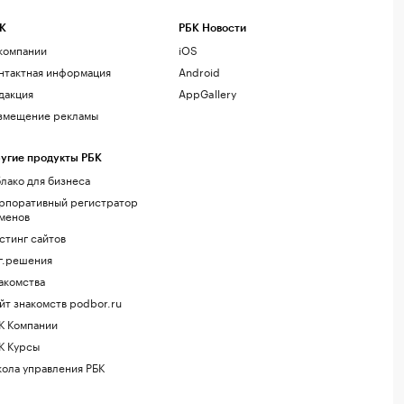
К
РБК Новости
компании
iOS
нтактная информация
Android
дакция
AppGallery
змещение рекламы
угие продукты РБК
лако для бизнеса
рпоративный регистратор
менов
стинг сайтов
г.решения
акомства
йт знакомств podbor.ru
К Компании
К Курсы
ола управления РБК