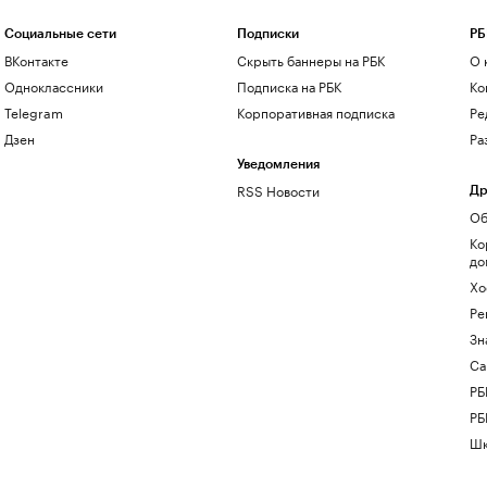
Социальные сети
Подписки
РБ
ВКонтакте
Скрыть баннеры на РБК
О 
Одноклассники
Подписка на РБК
Ко
Telegram
Корпоративная подписка
Ре
Дзен
Ра
Уведомления
RSS Новости
Др
Об
Ко
до
Хо
Ре
Зн
Са
РБ
РБ
Шк