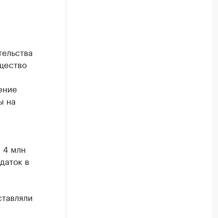
тельства
щество
ение
ы на
 4 млн
даток в
ставляли