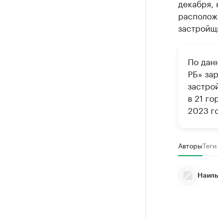
декабря, 
расположе
застройщ
По дан
РБ» за
застро
в 21 г
2023 го
Авторы
Теги
Наиль