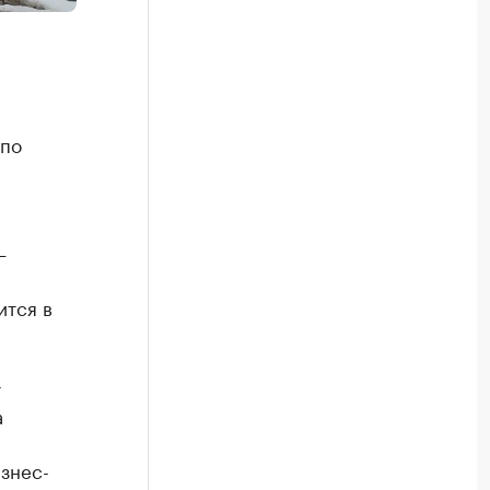
 по
—
ится в
т
а
изнес-