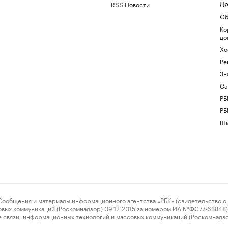
RSS Новости
Др
Об
Ко
до
Хо
Ре
Зн
Са
РБ
РБ
Шк
ения и материалы информационного агентства «РБК» (свидетельство о 
овых коммуникаций (Роскомнадзор) 09.12.2015 за номером ИА №ФС77-63848) 
 связи, информационных технологий и массовых коммуникаций (Роскомнадз