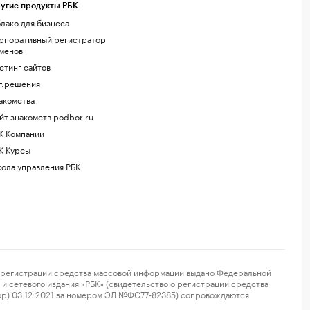
угие продукты РБК
лако для бизнеса
рпоративный регистратор
менов
стинг сайтов
г.решения
акомства
йт знакомств podbor.ru
К Компании
К Курсы
ола управления РБК
регистрации средства массовой информации выдано Федеральной
и сетевого издания «РБК» (свидетельство о регистрации средства
ор) 03.12.2021 за номером ЭЛ №ФС77-82385) сопровождаются