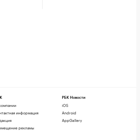
К
РБК Новости
компании
iOS
нтактная информация
Android
дакция
AppGallery
змещение рекламы