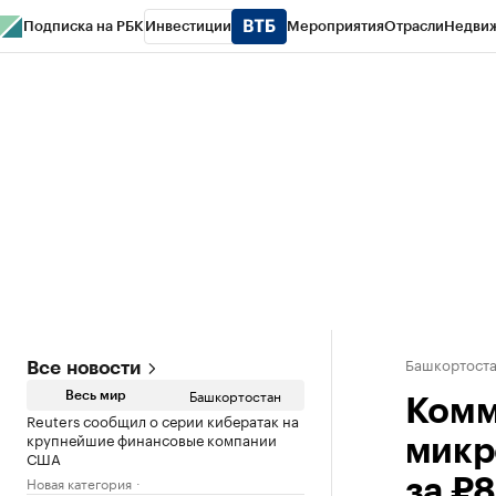
Подписка на РБК
Инвестиции
Мероприятия
Отрасли
Недви
РБК Курсы
РБК Life
Тренды
Визионеры
Национальные проекты
Горо
Спецпроекты СПб
Конференции СПб
Спецпроекты
Проверка конт
Башкортост
Все новости
Башкортостан
Весь мир
Комм
Reuters сообщил о серии кибератак на
крупнейшие финансовые компании
микр
США
Новая категория
за ₽