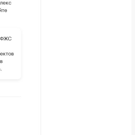
плекс
йте
«ФЖС
ектов
в
.