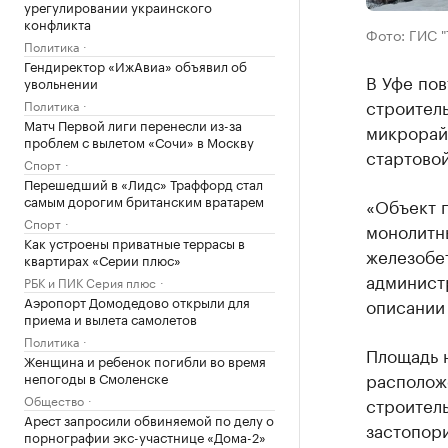
урегулировании украинского
конфликта
Фото: ГИС "
Политика
Гендиректор «ИжАвиа» объявил об
В Уфе по
увольнении
строитель
Политика
Матч Первой лиги перенесли из-за
микрорай
проблем с вылетом «Сочи» в Москву
стартовой
Спорт
Перешедший в «Лидс» Траффорд стал
самым дорогим британским вратарем
«Объект п
Спорт
монолитн
Как устроены приватные террасы в
железобет
квартирах «Серии плюс»
администр
РБК и ПИК Серия плюс
Аэропорт Домодедово открыли для
описании 
приема и вылета самолетов
Политика
Площадь н
Женщина и ребенок погибли во время
расположе
непогоды в Смоленске
Общество
строитель
Арест запросили обвиняемой по делу о
застопори
порнографии экс-участнице «Дома-2»