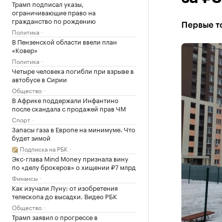
Трамп подписал указы,
ограничивающие право на
гражданство по рождению
Первые то
Политика
В Пензенской области ввели план
«Ковер»
Политика
Четыре человека погибли при взрыве в
автобусе в Сирии
Общество
В Африке поддержали Инфантино
после скандала с продажей прав ЧМ
Спорт
Запасы газа в Европе на минимуме. Что
будет зимой
Подписка на РБК
Экс-глава Mind Money признала вину
по «делу брокеров» о хищении ₽7 млрд
Финансы
Как изучали Луну: от изобретения
телескопа до высадки. Видео РБК
Общество
Трамп заявил о прогрессе в