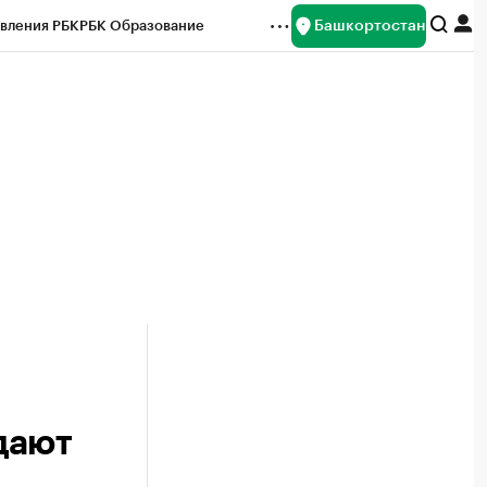
Башкортостан
вления РБК
РБК Образование
редитные рейтинги
Франшизы
Газета
ок наличной валюты
дают