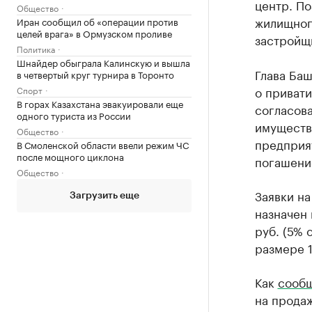
центр. По
Общество
жилищног
Иран сообщил об «операции против
целей врага» в Ормузском проливе
застройщ
Политика
Шнайдер обыграла Калинскую и вышла
Глава Ба
в четвертый круг турнира в Торонто
о привати
Спорт
В горах Казахстана эвакуировали еще
согласов
одного туриста из России
имуществ
Общество
предприят
В Смоленской области ввели режим ЧС
после мощного циклона
погашени
Общество
Заявки на
Загрузить еще
назначен 
руб. (5% 
размере 1
Как
сооб
на продаж