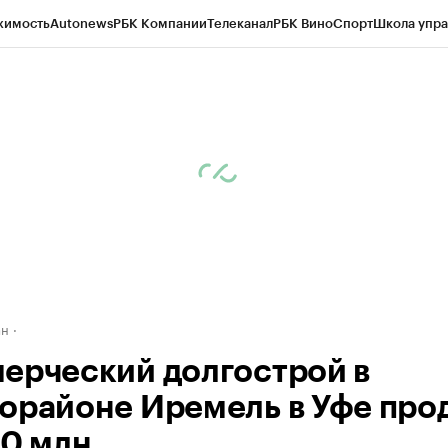
жимость
Autonews
РБК Компании
Телеканал
РБК Вино
Спорт
Школа упра
д
Стиль
Крипто
РБК Бизнес-среда
Дискуссионный клуб
Исследования
К
рагентов
Политика
Экономика
Бизнес
Технологии и медиа
Финансы
Рын
ан
ерческий долгострой в
орайоне Иремель в Уфе про
80 млн