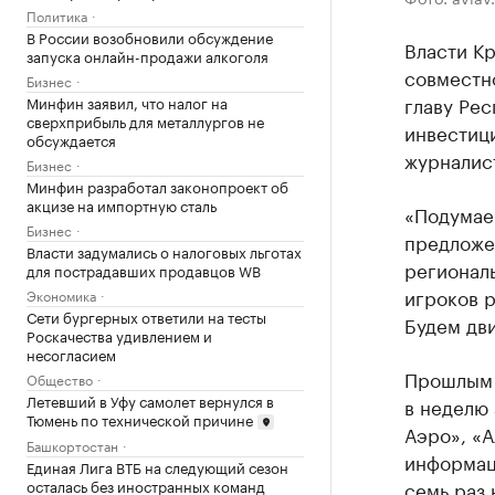
Политика
В России возобновили обсуждение
Власти К
запуска онлайн-продажи алкоголя
совместн
Бизнес
главу Рес
Минфин заявил, что налог на
сверхприбыль для металлургов не
инвестиц
обсуждается
журналис
Бизнес
Минфин разработал законопроект об
акцизе на импортную сталь
«Подумае
Бизнес
предложе
Власти задумались о налоговых льготах
региональ
для пострадавших продавцов WB
игроков 
Экономика
Сети бургерных ответили на тесты
Будем дви
Роскачества удивлением и
несогласием
Прошлым 
Общество
Летевший в Уфу самолет вернулся в
в неделю
Тюмень по технической причине
Аэро», «А
Башкортостан
информац
Единая Лига ВТБ на следующий сезон
семь раз 
осталась без иностранных команд