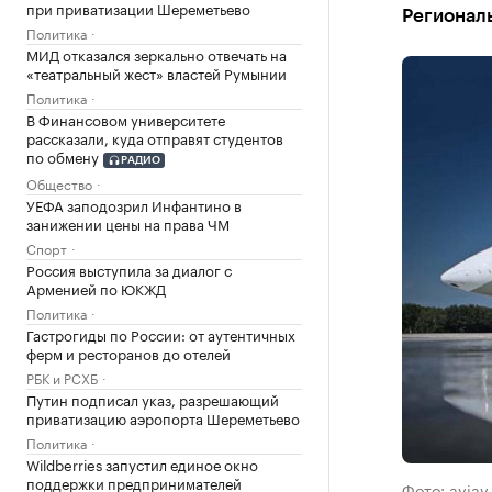
при приватизации Шереметьево
Регионал
Политика
МИД отказался зеркально отвечать на
«театральный жест» властей Румынии
Политика
В Финансовом университете
рассказали, куда отправят студентов
по обмену
РАДИО
Общество
УЕФА заподозрил Инфантино в
занижении цены на права ЧМ
Спорт
Россия выступила за диалог с
Арменией по ЮКЖД
Политика
Гастрогиды по России: от аутентичных
ферм и ресторанов до отелей
РБК и РСХБ
Путин подписал указ, разрешающий
приватизацию аэропорта Шереметьево
Политика
Wildberries запустил единое окно
поддержки предпринимателей
Фото: aviav.