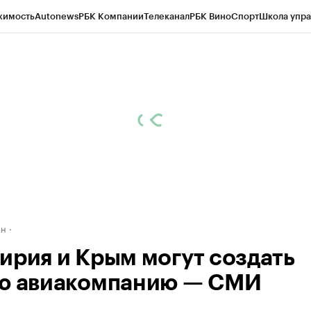
жимость
Autonews
РБК Компании
Телеканал
РБК Вино
Спорт
Школа упра
д
Стиль
Крипто
РБК Бизнес-среда
Дискуссионный клуб
Исследования
К
рагентов
Политика
Экономика
Бизнес
Технологии и медиа
Финансы
Рын
ан
ирия и Крым могут создать
ю авиакомпанию — СМИ