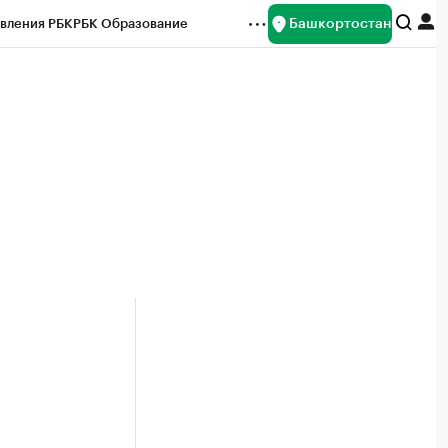
Башкортостан
вления РБК
РБК Образование
редитные рейтинги
Франшизы
Газета
ок наличной валюты