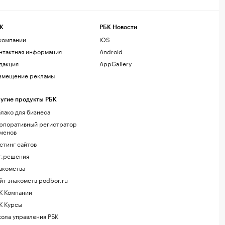
К
РБК Новости
компании
iOS
нтактная информация
Android
дакция
AppGallery
змещение рекламы
угие продукты РБК
лако для бизнеса
рпоративный регистратор
менов
стинг сайтов
г.решения
акомства
йт знакомств podbor.ru
К Компании
К Курсы
ола управления РБК