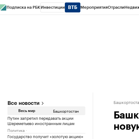
Подписка на РБК
Инвестиции
Мероприятия
Отрасли
Недви
РБК Курсы
РБК Life
Тренды
Визионеры
Национальные проекты
Горо
Спецпроекты СПб
Конференции СПб
Спецпроекты
Проверка конт
Башкортост
Все новости
Башкортостан
Весь мир
Башк
Путин запретил передавать акции
Шереметьево иностранным лицам
нову
Политика
Государство получит «золотую акцию»