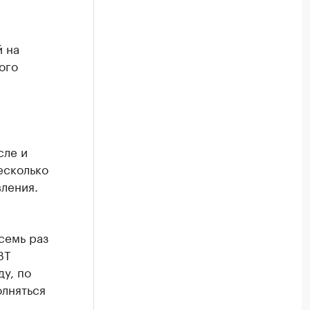
 на
ого
сле и
есколько
ления.
семь раз
ВТ
ду, по
олняться