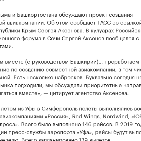
рыма и Башкортостана обсуждают проект создания
ой авиакомпании. Об этом сообщает ТАСС со ссылкой
публики Крым Сергея Аксенова. В кулуарах Российск
ионного форума в Сочи Сергей Аксенов пообщался с
тами.
м вместе (с руководством Башкирии)… проработаем
ние по созданию совместной авиакомпании, в том чи
ной. Есть несколько набросков. Буквально сегодня н
рынка подходили, мы обсуждали приоритетные направ
гаться вместе», — цитирует агентство Аксенова.
летом из Уфы в Симферополь полеты выполнялись во
 авиакомпаниями «Россия», Red Wings, Nordwind, «Ю
лроса». Всего было выполнено 146 рейсов. В 2019 го
ии пресс-службы аэропорта «Уфа», рейсы будут вып
неделю. Всего запланировано 139 вылетов.