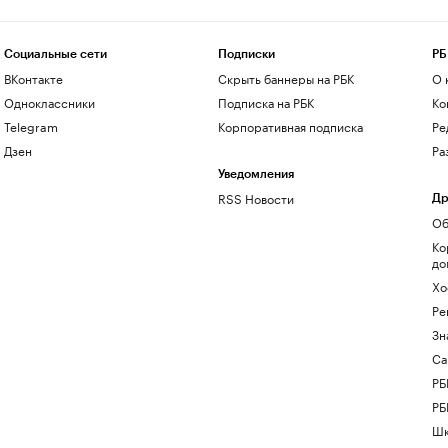
Социальные сети
Подписки
РБ
ВКонтакте
Скрыть баннеры на РБК
О 
Одноклассники
Подписка на РБК
Ко
Telegram
Корпоративная подписка
Ре
Дзен
Ра
Уведомления
RSS Новости
Др
Об
Ко
до
Хо
Ре
Зн
Са
РБ
РБ
Шк