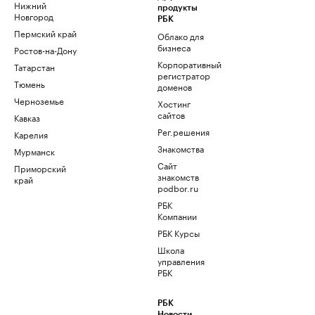
Нижний
продукты
Новгород
РБК
Пермский край
Облако для
бизнеса
Ростов-на-Дону
Корпоративный
Татарстан
регистратор
Тюмень
доменов
Черноземье
Хостинг
сайтов
Кавказ
Рег.решения
Карелия
Знакомства
Мурманск
Сайт
Приморский
знакомств
край
podbor.ru
РБК
Компании
РБК Курсы
Школа
управления
РБК
РБК
Новости