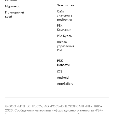
Знакомства
Мурманск
Сайт
Приморский
знакомств
край
podbor.ru
РБК
Компании
РБК Курсы
Школа
управления
РБК
РБК
Новости
iOS
Android
AppGallery
© ООО «БИЗНЕСПРЕСС», АО «РОСБИЗНЕСКОНСАЛТИНГ», 1995–
2026. Сообщения и материалы информационного агентства «РБК»
(свидетельство о регистрации средства массовой информации