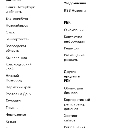
Уведомления
Санкт-Петербург
RSS Новости
и область
Екатеринбург
РБК
Новосибирск
О компании
Омск
Контактная
Башкортостан
информация
Вологодская
Редакция
область
Размещение
Калининград
рекламы
Краснодарский
край
Другие
Нижний
продукты
Новгород
РБК
Пермский край
Облако для
бизнеса
Ростов-на-Дону
Корпоративный
Татарстан
регистратор
Тюмень
доменов
Черноземье
Хостинг
сайтов
Кавказ
Рег.решения
Карелия