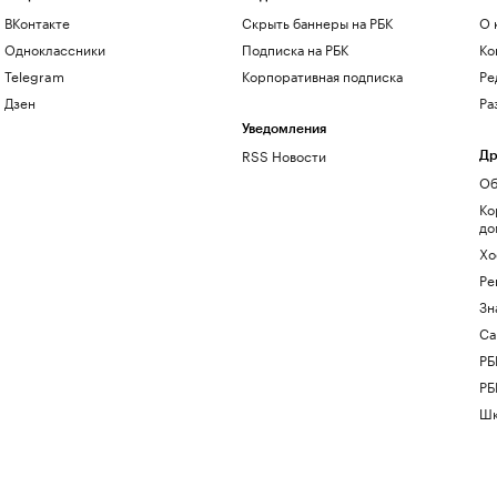
ВКонтакте
Скрыть баннеры на РБК
О 
Одноклассники
Подписка на РБК
Ко
Telegram
Корпоративная подписка
Ре
Дзен
Ра
Уведомления
RSS Новости
Др
Об
Ко
до
Хо
Ре
Зн
Са
РБ
РБ
Шк