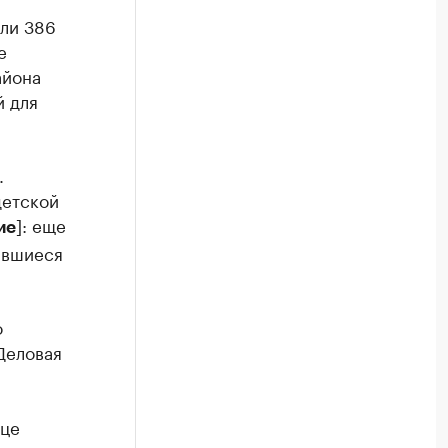
ли 386
е
айона
й для
.
детской
]: еще
ие
авшиеся
о
Деловая
ице