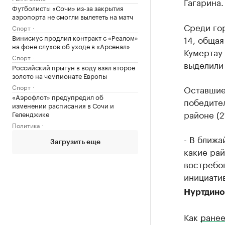
Гагарина.
Футболисты «Сочи» из-за закрытия
аэропорта не смогли вылететь на матч
Среди го
Спорт
Винисиус продлил контракт с «Реалом»
14, общая
на фоне слухов об уходе в «Арсенал»
Кумертау 
Спорт
выделили 
Российский прыгун в воду взял второе
золото на чемпионате Европы
Спорт
Оставшие
«Аэрофлот» предупредил об
победител
изменении расписания в Сочи и
районе (2
Геленджике
Политика
- В ближа
Загрузить еще
какие рай
востребов
инициати
Нуртдино
Как
ранее