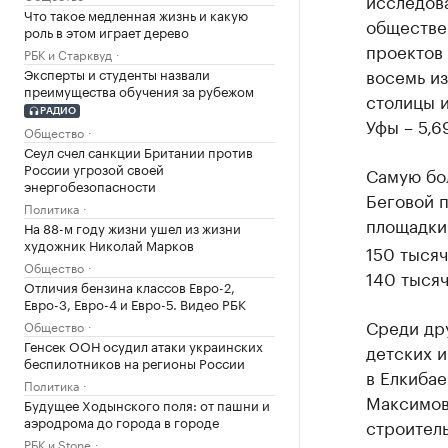
исследов
Что такое медленная жизнь и какую
обществе
роль в этом играет дерево
проектов 
РБК и Старквуд
восемь из
Эксперты и студенты назвали
преимущества обучения за рубежом
столицы и
РАДИО
Уфы – 5,6
Общество
Сеул счел санкции Британии против
России угрозой своей
Самую бо
энергобезопасности
Беговой п
Политика
площадки 
На 88-м году жизни ушел из жизни
художник Николай Марков
150 тыся
Общество
140 тысяч
Отличия бензина классов Евро-2,
Евро-3, Евро-4 и Евро-5. Видео РБК
Среди др
Общество
Генсек ООН осудил атаки украинских
детских и
беспилотников на регионы России
в Елкибае
Политика
Максимов
Будущее Ходынского поля: от пашни и
аэродрома до города в городе
строитель
РБК и Stone