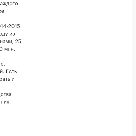
каждого
же
014-2015
оду из
нами, 25
0 млн.
е.
. Есть
рать и
дства
ния,