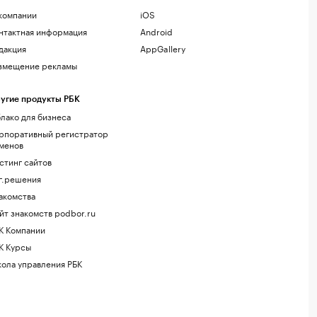
компании
iOS
нтактная информация
Android
дакция
AppGallery
змещение рекламы
угие продукты РБК
лако для бизнеса
рпоративный регистратор
менов
стинг сайтов
г.решения
акомства
йт знакомств podbor.ru
К Компании
К Курсы
ола управления РБК