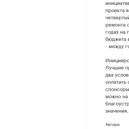
инициатив
проекта в
четвертый
ремонта с
годах на 
бюджета 
- между г
Иницииро
Лучшие п
два услов
оплатить 
спонсоры 
можно на
благоуст
значения.
Авторы