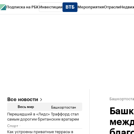
Подписка на РБК
Инвестиции
Мероприятия
Отрасли
Недви
РБК Курсы
РБК Life
Тренды
Визионеры
Национальные проекты
Горо
Спецпроекты СПб
Конференции СПб
Спецпроекты
Проверка конт
Башкортост
Все новости
Башкортостан
Весь мир
Башк
Перешедший в «Лидс» Траффорд стал
самым дорогим британским вратарем
межд
Спорт
Как устроены приватные террасы в
благ