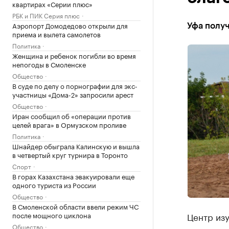
квартирах «Серии плюс»
РБК и ПИК Серия плюс
Аэропорт Домодедово открыли для
Уфа получ
приема и вылета самолетов
Политика
Женщина и ребенок погибли во время
непогоды в Смоленске
Общество
В суде по делу о порнографии для экс-
участницы «Дома-2» запросили арест
Общество
Иран сообщил об «операции против
целей врага» в Ормузском проливе
Политика
Шнайдер обыграла Калинскую и вышла
в четвертый круг турнира в Торонто
Спорт
В горах Казахстана эвакуировали еще
одного туриста из России
Общество
В Смоленской области ввели режим ЧС
после мощного циклона
Центр из
Общество