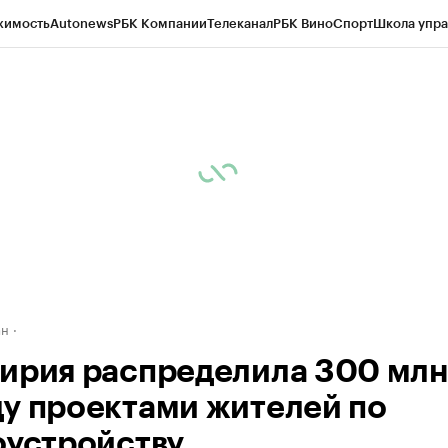
жимость
Autonews
РБК Компании
Телеканал
РБК Вино
Спорт
Школа упра
д
Стиль
Крипто
РБК Бизнес-среда
Дискуссионный клуб
Исследования
К
рагентов
Политика
Экономика
Бизнес
Технологии и медиа
Финансы
Рын
ан
ирия распределила 300 мл
у проектами жителей по
оустройству