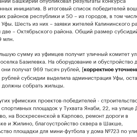
аний Башкирии опубликовал результаты конкурса
нных инициатив. В итоговый список победителей вош
их районов республики и 50 – из городов, в том числ
 Уфы. Шесть из них – заявки жителей Калининского р
 две – Октябрьского района. Общий размер субсиди
9 млн.
льшую сумму из уфимцев получит уличный комитет ул
оселка Базилевка. На оборудование и обустройство 
они получат 969 тысяч рублей, [
корректное уточнен
ч рублей субсидии выделила администрация Уфы, ост
 должны собрать жильцы.
угих уфимских проектов-победителей - строительств
 спортивных площадок у Тухвата Янаби, 22, на улице 
во, на Воскресенской в Карпово, ремонт дороги в
ке и Жилино, благоустройство сквера в Шакше,
ство площадки для мини-футбола у дома №723 по ул