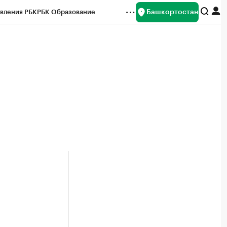
Башкортостан
вления РБК
РБК Образование
редитные рейтинги
Франшизы
Газета
ок наличной валюты
н