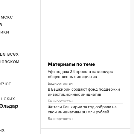
амске –
в
лики
ше всех
ишевском
Материалы по теме
Уфа подала 34 проекта на конкурс
общественных инициатив
тчет –
Башкортостан
В Башкирии создают фонд поддержки
инвестиционных инициатив
анских
Башкортостан
Жители Башкирии за год собрали на
Эльдар
свои инициативы 80 млн рублей
Башкортостан
ых