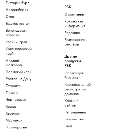
Екатеринбург
РБК
Новосибирск
О компании
Омск
Контактная
Башкортостан
информация
Вологодская
Редакция
область
Размещение
Калининград
рекламы
Краснодарский
край
Другие
Нижний
продукты
Новгород
РБК
Пермский край
Облако для
бизнеса
Ростов-на-Дону
Корпоративный
Татарстан
регистратор
Тюмень
доменов
Черноземье
Хостинг
сайтов
Кавказ
Рег.решения
Карелия
Знакомства
Мурманск
Сайт
Приморский