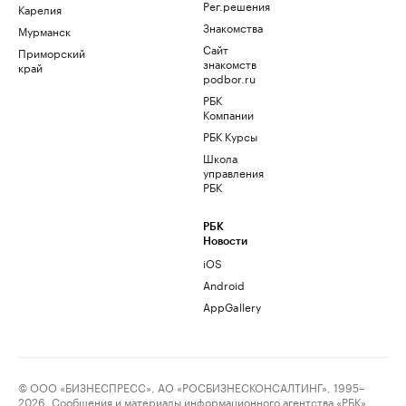
Рег.решения
Карелия
Знакомства
Мурманск
Сайт
Приморский
знакомств
край
podbor.ru
РБК
Компании
РБК Курсы
Школа
управления
РБК
РБК
Новости
iOS
Android
AppGallery
© ООО «БИЗНЕСПРЕСС», АО «РОСБИЗНЕСКОНСАЛТИНГ», 1995–
2026. Сообщения и материалы информационного агентства «РБК»