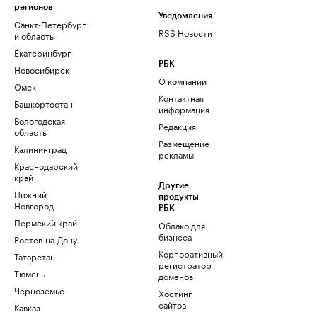
регионов
Уведомления
Санкт-Петербург
RSS Новости
и область
Екатеринбург
РБК
Новосибирск
О компании
Омск
Контактная
Башкортостан
информация
Вологодская
Редакция
область
Размещение
Калининград
рекламы
Краснодарский
край
Другие
Нижний
продукты
Новгород
РБК
Пермский край
Облако для
бизнеса
Ростов-на-Дону
Корпоративный
Татарстан
регистратор
Тюмень
доменов
Черноземье
Хостинг
сайтов
Кавказ