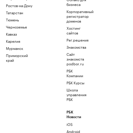
бизнеса
Ростов-на-Дону
Корпоративный
Татарстан
регистратор
Тюмень
доменов
Черноземье
Хостинг
сайтов
Кавказ
Рег.решения
Карелия
Знакомства
Мурманск
Сайт
Приморский
знакомств
край
podbor.ru
РБК
Компании
РБК Курсы
Школа
управления
РБК
РБК
Новости
iOS
Android