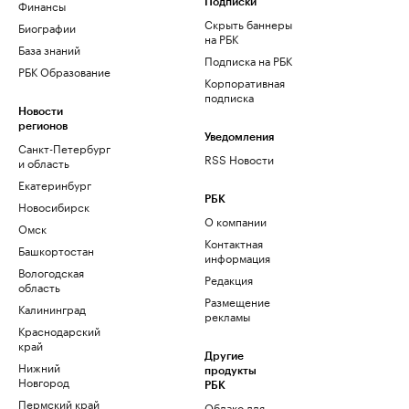
Финансы
Подписки
Скрыть баннеры
Биографии
на РБК
База знаний
Подписка на РБК
РБК Образование
Корпоративная
подписка
Новости
регионов
Уведомления
Санкт-Петербург
RSS Новости
и область
Екатеринбург
РБК
Новосибирск
О компании
Омск
Контактная
Башкортостан
информация
Вологодская
Редакция
область
Размещение
Калининград
рекламы
Краснодарский
край
Другие
Нижний
продукты
Новгород
РБК
Пермский край
Облако для