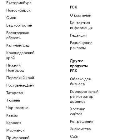
Екатеринбург
РБК
Новосибирск
О компании
Омск
Контактная
Башкортостан
информация
Вологодская
Редакция
область
Размещение
Калининград
рекламы
Краснодарский
край
Другие
Нижний
продукты
Новгород
РБК
Пермский край
Облако для
бизнеса
Ростов-на-Дону
Корпоративный
Татарстан
регистратор
Тюмень
доменов
Черноземье
Хостинг
сайтов
Кавказ
Рег.решения
Карелия
Знакомства
Мурманск
Сайт
Приморский