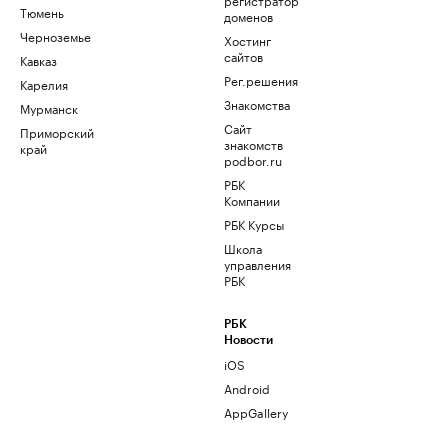
Тюмень
доменов
Черноземье
Хостинг
сайтов
Кавказ
Рег.решения
Карелия
Знакомства
Мурманск
Сайт
Приморский
знакомств
край
podbor.ru
РБК
Компании
РБК Курсы
Школа
управления
РБК
РБК
Новости
iOS
Android
AppGallery