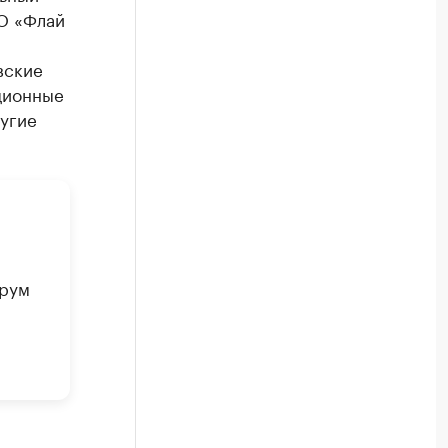
ОО «Флай
вские
ционные
угие
орум