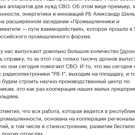
ых аппаратов для нужд СВО. Об этом вице-премьер, 
нности, энергетики и инноваций РБ Александр Шель
на расширенном заседании «Промышленники и
иматели — пути взаимодействия», которое прошло в 
оссийского промышленного форума.
у нас выпускают довольно большое количество [дрон
ь справку, то за этот год только тысячу дронов выпус
 но они сегодня помогают СВО. И то, что мы сегодня
 радиоэлектроники "РВ-1", выходим на площадку, и то
 будем строить научно-производственный центр по
икам, это как раз кооперация наших малых предприя
льдяев.
тметил, что вся работа, которая ведется в республик
промышленности, основана на кооперации региональ
ий, в том числе в станкостроении, развитии беспил
 других отраслях.