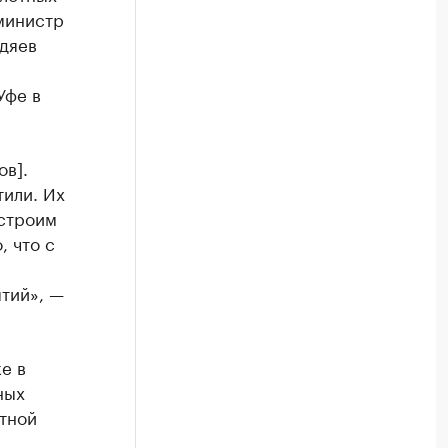
министр
дяев
Уфе в
ов].
тили. Их
 строим
, что с
тий», —
е в
ных
отной