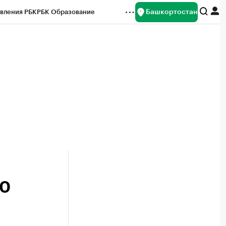
Башкортостан
вления РБК
РБК Образование
редитные рейтинги
Франшизы
Газета
ок наличной валюты
00