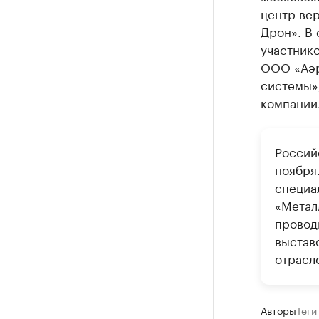
центр вер
Дрон». В
участник
ООО «Аэр
системы»
компании
Россий
ноября
специа
«Метал
провод
выстав
отрасл
Авторы
Теги