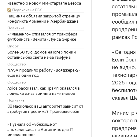
известно о новом ИИ-стартапе Безоса
летательн
Подписка на РБК
промышле
Пашинян объявил закрытой страницу
сообщил 
конфликта Армении и Азербайджана
Политика
предприн
«Фламенго» отказался от трансфера
рамках Р
футболиста «Зенита» Луиса Энрике
Спорт
«Сегодня 
Более 50 тыс. домов на юге Японии
остались без света из-за тайфуна
Если брат
Общество
не видно,
NASA продлило работу «Вояджера-2»
технопарк
еще на один год
2025 года
Общество
Axios рассказал, как Трамп оказался в
беспилотн
ловушке из-за войны и памятников
сказал Ше
Политика
✍🏻 Насколько ваш авторитет зависит от
атрибутов престижа? Проверьте себя
Министр о
секторе 
FT узнала об «убежище от
предприят
апокалипсиса» в Аргентине для IT-
миллиардеров
авиации и