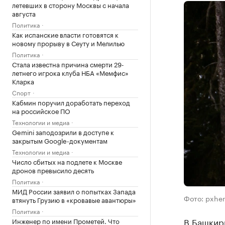
летевших в сторону Москвы с начала
августа
Политика
Как испанские власти готовятся к
новому прорыву в Сеуту и Мелилью
Политика
Стала известна причина смерти 29-
летнего игрока клуба НБА «Мемфис»
Кларка
Спорт
Кабмин поручил доработать переход
на российское ПО
Технологии и медиа
Gemini заподозрили в доступе к
закрытым Google-документам
Технологии и медиа
Число сбитых на подлете к Москве
дронов превысило десять
Политика
МИД России заявил о попытках Запада
Фото: pxhe
втянуть Грузию в «кровавые авантюры»
Политика
В Башкири
Инженер по имени Прометей. Что