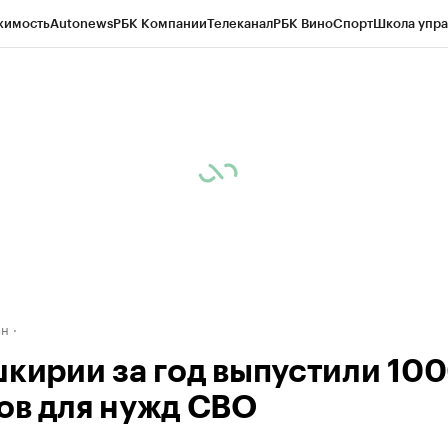
жимость
Autonews
РБК Компании
Телеканал
РБК Вино
Спорт
Школа упра
д
Стиль
Крипто
РБК Бизнес-среда
Дискуссионный клуб
Исследования
К
рагентов
Политика
Экономика
Бизнес
Технологии и медиа
Финансы
Рын
ан
шкирии за год выпустили 10
ов для нужд СВО