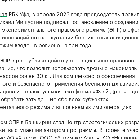
щал
РБК Уфа, в апреле 2023 года председатель правит
ихаил Мишустин подписал постановление о создании
 экспериментального правового режима (ЭПР) в сфе
 инноваций по эксплуатации беспилотных авиационн
ежим введен в регионе на три года.
 ЭПР в республике действует специальное правовое
ание, что позволит использовать дроны с максималь
массой более 30 кг. Для комплексного обеспечения
ного и безопасного применения беспилотных авиаси
ущена интеллектуальная платформа «Флай Дрон», где
 обрабатывать данные обо всех субъектах
ентального режима и выполняемых ими операциях.
ом ЭПР в Башкирии стал Центр стратегических разр
ки, выступавший автором программы. В проекте учас
ие АО «Ховер», ООО «Агримакс.Аэро», АО «Национа