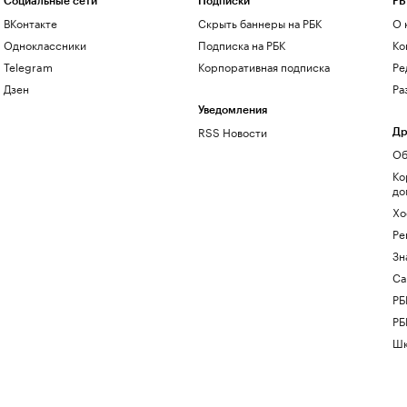
Социальные сети
Подписки
РБ
ВКонтакте
Скрыть баннеры на РБК
О 
Одноклассники
Подписка на РБК
Ко
Telegram
Корпоративная подписка
Ре
Дзен
Ра
Уведомления
RSS Новости
Др
Об
Ко
до
Хо
Ре
Зн
Са
РБ
РБ
Шк