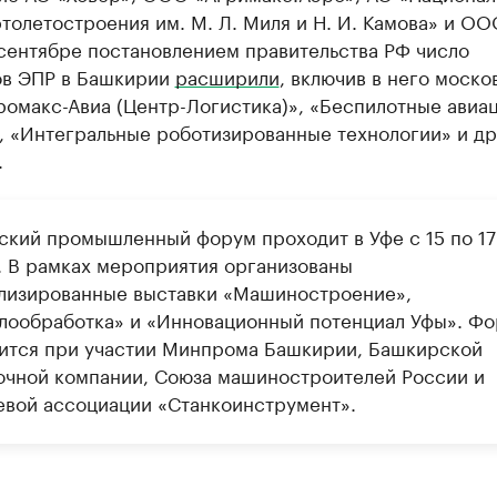
толетостроения им. М. Л. Миля и Н. И. Камова» и О
 сентябре постановлением правительства РФ число
ов ЭПР в Башкирии
расширили
, включив в него моско
омакс-Авиа (Центр-Логистика)», «Беспилотные авиа
, «Интегральные роботизированные технологии» и др
.
ский промышленный форум проходит в Уфе с 15 по 17
. В рамках мероприятия организованы
лизированные выставки «Машиностроение»,
лообработка» и «Инновационный потенциал Уфы». Ф
ится при участии Минпрома Башкирии, Башкирской
очной компании, Союза машиностроителей России и
евой ассоциации «Станкоинструмент».