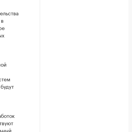
ельства
 в
ре
ых
ной
стем
 будут
аботок
твуют
льный