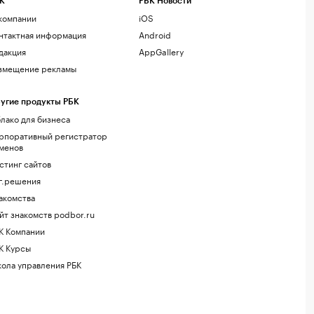
К
РБК Новости
компании
iOS
нтактная информация
Android
дакция
AppGallery
змещение рекламы
угие продукты РБК
лако для бизнеса
рпоративный регистратор
менов
стинг сайтов
г.решения
акомства
йт знакомств podbor.ru
К Компании
К Курсы
ола управления РБК