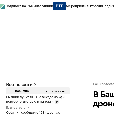
Подписка на РБК
Инвестиции
Мероприятия
Отрасли
Недви
РБК Курсы
РБК Life
Тренды
Визионеры
Национальные проекты
Горо
Спецпроекты СПб
Конференции СПб
Спецпроекты
Проверка конт
Башкортост
Все новости
Башкортостан
Весь мир
В Ба
Бывший пункт ДПС на выезде из Уфы
повторно выставили на торги
дрон
Башкортостан
Собянин сообщил о 1984 дронах,