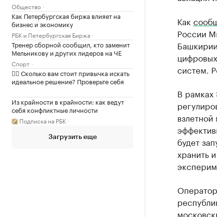
Общество
Как Петербургская биржа влияет на
Как
сооб
бизнес и экономику
России М
РБК и Петербургская Биржа
Башкирии
Тренер сборной сообщил, кто заменит
Мельникову и других лидеров на ЧЕ
цифровых
Спорт
систем. Р
✍🏻 Сколько вам стоит привычка искать
идеальное решение? Проверьте себя
В рамках
Из крайности в крайности: как ведут
регулиров
себя конфликтные личности
взлетной 
Подписка на РБК
эффектив
Загрузить еще
будет зап
хранить и
эксперим
Оператор
республи
московск