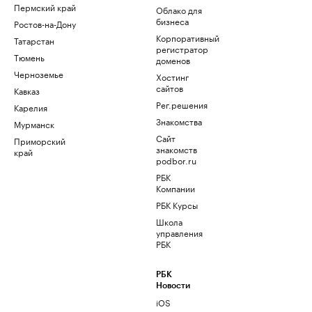
Пермский край
Облако для
бизнеса
Ростов-на-Дону
Корпоративный
Татарстан
регистратор
Тюмень
доменов
Черноземье
Хостинг
сайтов
Кавказ
Рег.решения
Карелия
Знакомства
Мурманск
Сайт
Приморский
знакомств
край
podbor.ru
РБК
Компании
РБК Курсы
Школа
управления
РБК
РБК
Новости
iOS