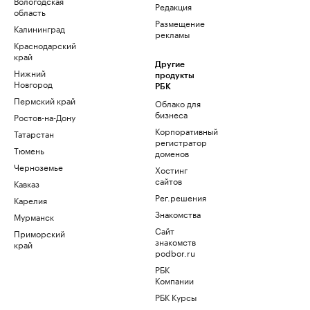
Вологодская
Редакция
область
Размещение
Калининград
рекламы
Краснодарский
край
Другие
Нижний
продукты
Новгород
РБК
Пермский край
Облако для
бизнеса
Ростов-на-Дону
Корпоративный
Татарстан
регистратор
Тюмень
доменов
Черноземье
Хостинг
сайтов
Кавказ
Рег.решения
Карелия
Знакомства
Мурманск
Сайт
Приморский
знакомств
край
podbor.ru
РБК
Компании
РБК Курсы