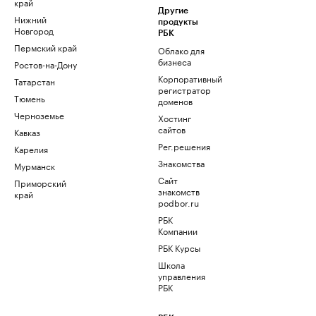
край
Другие
Нижний
продукты
Новгород
РБК
Пермский край
Облако для
бизнеса
Ростов-на-Дону
Корпоративный
Татарстан
регистратор
Тюмень
доменов
Черноземье
Хостинг
сайтов
Кавказ
Рег.решения
Карелия
Знакомства
Мурманск
Сайт
Приморский
знакомств
край
podbor.ru
РБК
Компании
РБК Курсы
Школа
управления
РБК