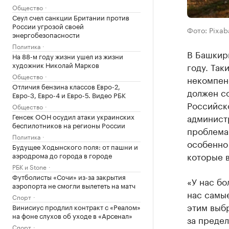
Общество
Сеул счел санкции Британии против
России угрозой своей
Фото: Pixab
энергобезопасности
Политика
В Башкири
На 88-м году жизни ушел из жизни
художник Николай Марков
году. Так
Общество
некомпен
Отличия бензина классов Евро-2,
должен со
Евро-3, Евро-4 и Евро-5. Видео РБК
Российско
Общество
Генсек ООН осудил атаки украинских
админист
беспилотников на регионы России
проблема
Политика
особенно
Будущее Ходынского поля: от пашни и
которые в
аэродрома до города в городе
РБК и Stone
Футболисты «Сочи» из-за закрытия
«У нас бо
аэропорта не смогли вылететь на матч
нас самые
Спорт
этим выб
Винисиус продлил контракт с «Реалом»
на фоне слухов об уходе в «Арсенал»
за предел
Спорт