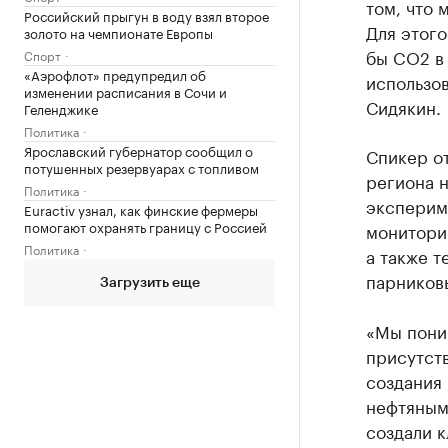
том, что 
Российский прыгун в воду взял второе
Для этого
золото на чемпионате Европы
бы CO2 в
Спорт
«Аэрофлот» предупредил об
использов
изменении расписания в Сочи и
Сидякин.
Геленджике
Политика
Ярославский губернатор сообщил о
Спикер от
потушенных резервуарах с топливом
региона н
Политика
эксперим
Euractiv узнал, как финские фермеры
помогают охранять границу с Россией
монитори
Политика
а также т
парниковы
Загрузить еще
«Мы пони
присутст
создания
нефтяным
создали 