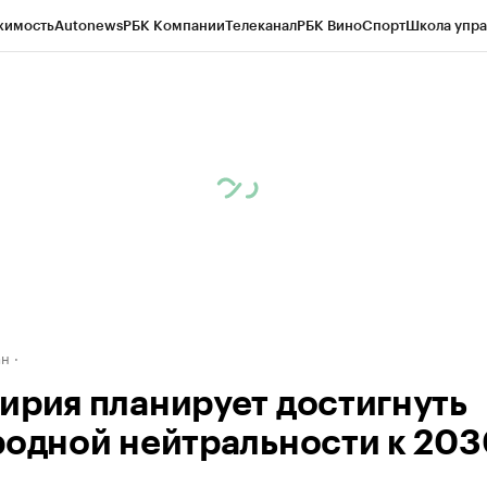
жимость
Autonews
РБК Компании
Телеканал
РБК Вино
Спорт
Школа упра
д
Стиль
Крипто
РБК Бизнес-среда
Дискуссионный клуб
Исследования
К
рагентов
Политика
Экономика
Бизнес
Технологии и медиа
Финансы
Рын
ан
ирия планирует достигнуть
родной нейтральности к 203