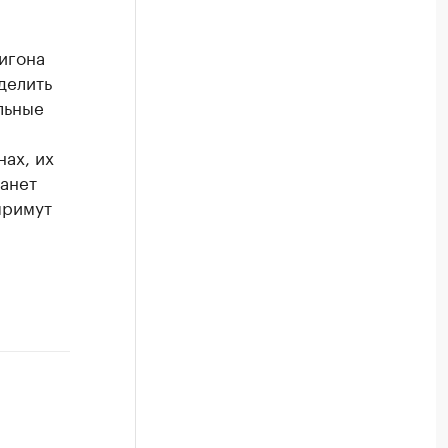
игона
делить
льные
ах, их
анет
примут