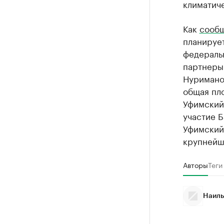
климатич
Как
сооб
планирует
федераль
партнеры.
Нуримано
общая пло
Уфимский
участие 
Уфимский
крупнейш
Авторы
Теги
Наиль