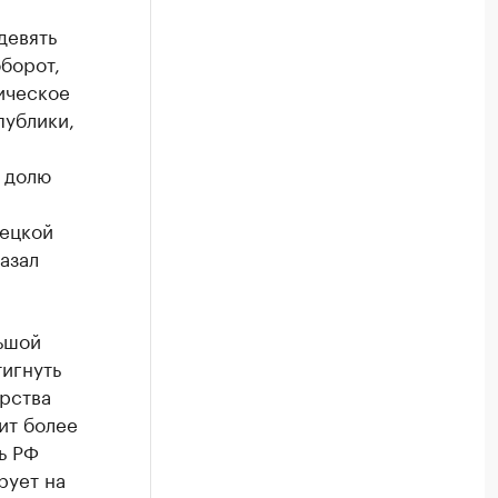
девять
оборот,
ическое
публики,
 долю
мецкой
азал
ьшой
тигнуть
арства
ит более
ь РФ
рует на