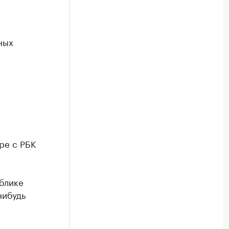
ных
ре с РБК
блике
нибудь