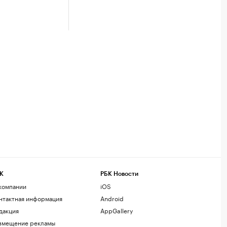
К
РБК Новости
компании
iOS
нтактная информация
Android
дакция
AppGallery
змещение рекламы