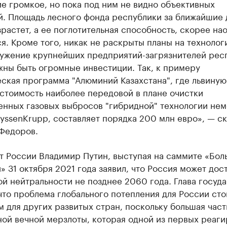
е громкое, но пока под ним не видно объективных
й. Площадь лесного фонда республики за ближайшие 
зрастет, а ее поглотительная способность, скорее на
я. Кроме того, никак не раскрыты планы на технолог
ужение крупнейших предприятий-загрязнителей рес
жны быть огромные инвестиции. Так, к примеру
ская программа "Алюминий Казахстана", где львиную
стоимость наиболее передовой в плане очистки
нных газовых выбросов "гибридной" технологии не
ssenKrupp, составляет порядка 200 млн евро», — ск
Федоров.
т России Владимир Путин, выступая на саммите «Бол
» 31 октября 2021 года заявил, что Россия может дос
й нейтральности не позднее 2060 года. Глава госуд
что проблема глобального потепления для России сто
м для других развитых стран, поскольку большая част
ной вечной мерзлоты, которая одной из первых реаги