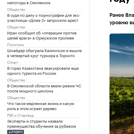
непогоды в Смоленске
Общество
В суде по делу о порнографии для экс-
Ранее Вла
участницы «Дома-2» запросили арест
уровню в
Общество
Иран сообщил об «операции против
целей врага» в Ормузском проливе
Политика
Шнайдер обыграла Калинскую и вышла
в четвертый круг турнира в Торонто
Спорт
В горах Казахстана эвакуировали еще
одного туриста из России
Общество
В Смоленской области ввели режим ЧС
после мощного циклона
Общество
Что такое медленная жизнь и какую
роль в этом играет дерево
РБК и Старквуд
Эксперты и студенты назвали
преимущества обучения за рубежом
РАДИО