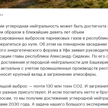
ay
и углеродная нейтральность может быть достигнута
им образом в ближайшие девять лет объем
сированных выбросов парниковых газов в республик
кратиться до нуля. Об этом на пленарном заседании
го энергетического форума в Уфе заявил руководит
рации главы республики Александр Сидякин. По его 
 достижения углеродной нейтральности для Башкири
 актуальна с учетом промышленных производств респ
носят крупный вклад в загрязнение атмосферы.
льшой выброс — почти 130 млн тонн CO2. И загрязнит
 разные присутствуют. И если посчитать нетто и бру
росам, то мы получим достижение углеродной нейтра
ами 2030 года. А задача нашего большого экспериме