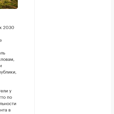
 к 2030
е
ель
словам,
и
ублики,
ели у
тто по
льности
нта в