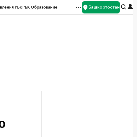
Башкортостан
вления РБК
РБК Образование
редитные рейтинги
Франшизы
Газета
ок наличной валюты
0