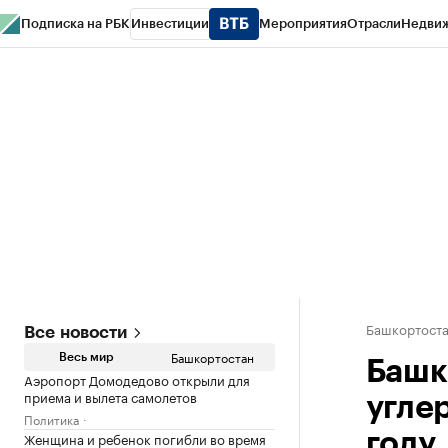
Подписка на РБК
Инвестиции
Мероприятия
Отрасли
Недви
РБК Курсы
РБК Life
Тренды
Визионеры
Национальные проекты
Горо
Спецпроекты СПб
Конференции СПб
Спецпроекты
Проверка конт
Башкортост
Все новости
Башкортостан
Весь мир
Башк
Аэропорт Домодедово открыли для
приема и вылета самолетов
угле
Политика
Женщина и ребенок погибли во время
году