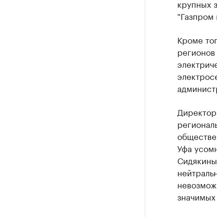
крупных з
"Газпром 
Кроме тог
регионов
электриче
электросе
админист
Директор
регионал
обществе
Уфа усом
Сидякиным
нейтральн
невозмож
значимых