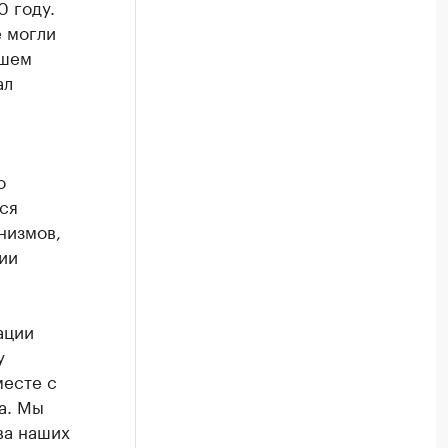
0 году.
е могли
йшем
ал
о
ся
низмов,
ии
ации
у
месте с
а. Мы
ва наших