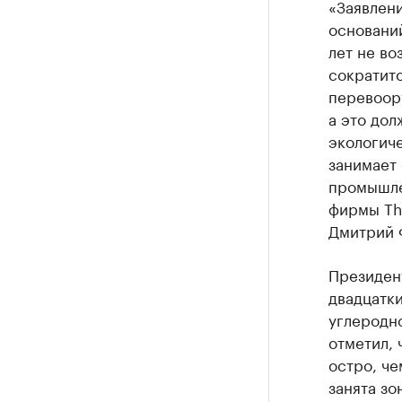
«Заявлени
основани
лет не во
сократитс
перевоор
а это дол
экологиче
занимает 
промышле
фирмы Thy
Дмитрий 
Президен
двадцатки
углеродно
отметил, 
остро, че
занята зо