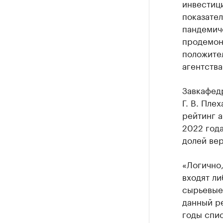
инвестици
показател
пандемиче
продемонс
положите
агентства
Завкафед
Г. В. Пле
рейтинг 
2022 года
долей ве
«Логично,
входят ли
сырьевые 
данный ре
годы спис