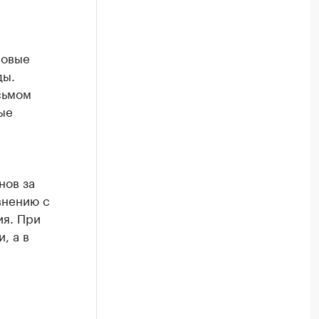
совые
ды.
сьмом
ые
нов за
внению с
ия. При
, а в