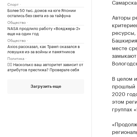
Самарская
Спорт
Более 50 тыс. домов на юге Японии
остались без света из-за тайфуна
Авторы р
Общество
критерие
NASA продлило работу «Вояджера-2»
ресурсы,
еще на один год
Башкирия
Общество
Axios рассказал, как Трамп оказался в
месте ср
ловушке из-за войны и памятников
замыкают 
Политика
Вологодск
✍🏻 Насколько ваш авторитет зависит от
атрибутов престижа? Проверьте себя
В целом 
прошлый 
Загрузить еще
2020 годо
этом реги
группах «
«Продолж
регионал