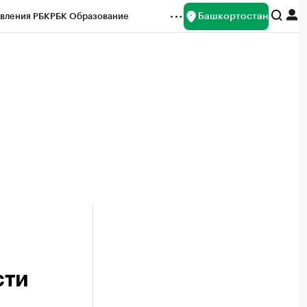
Башкортостан
вления РБК
РБК Образование
редитные рейтинги
Франшизы
Газета
ок наличной валюты
сти