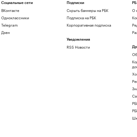
Социальные сети
Подписки
РБ
ВКонтакте
Скрыть баннеры на РБК
О 
Одноклассники
Подписка на РБК
Ко
Telegram
Корпоративная подписка
Ре
Дзен
Ра
Уведомления
RSS Новости
Др
Об
Ко
до
Хо
Ре
Зн
Са
РБ
РБ
Шк