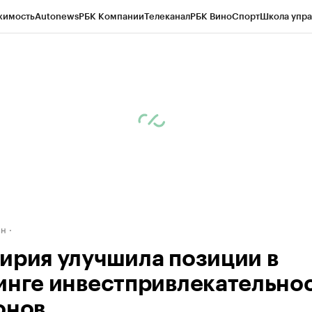
жимость
Autonews
РБК Компании
Телеканал
РБК Вино
Спорт
Школа упра
д
Стиль
Крипто
РБК Бизнес-среда
Дискуссионный клуб
Исследования
К
рагентов
Политика
Экономика
Бизнес
Технологии и медиа
Финансы
Рын
ан
ирия улучшила позиции в
инге инвестпривлекательно
онов