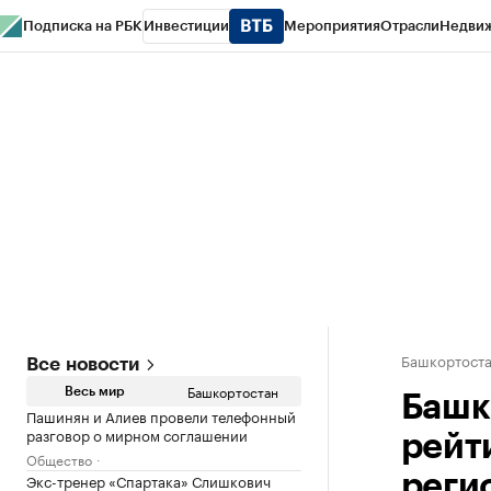
Подписка на РБК
Инвестиции
Мероприятия
Отрасли
Недви
РБК Курсы
РБК Life
Тренды
Визионеры
Национальные проекты
Горо
Спецпроекты СПб
Конференции СПб
Спецпроекты
Проверка конт
Башкортост
Все новости
Башкортостан
Весь мир
Башк
Пашинян и Алиев провели телефонный
разговор о мирном соглашении
рейт
Общество
Экс-тренер «Спартака» Слишкович
реги