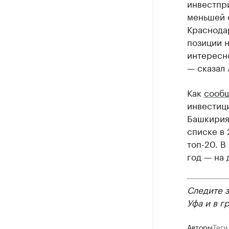
инвестпри
меньшей с
Краснодар
позиции 
интересно
— сказал
Как
сооб
инвестици
Башкирия 
списке в 
топ-20. В
год — на 
Следите 
Уфа и в г
Авторы
Теги