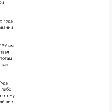
ои
о года
овании
РЭУ им.
азвал
итогам
ьшой
Туда
 либо
Поэтому
жайшие