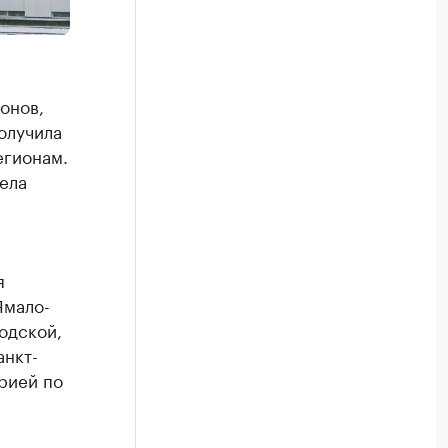
онов,
олучила
егионам.
ела
я
Ямало-
одской,
анкт-
рией по