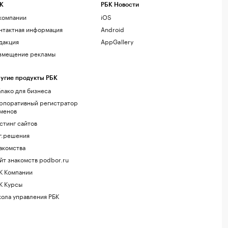
К
РБК Новости
компании
iOS
нтактная информация
Android
дакция
AppGallery
змещение рекламы
угие продукты РБК
лако для бизнеса
рпоративный регистратор
менов
стинг сайтов
г.решения
акомства
йт знакомств podbor.ru
К Компании
К Курсы
ола управления РБК