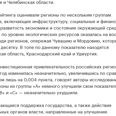
 и Челябинская области.
ейтинга оценивали регионы по нескольким группам
в, включающих инфраструктуру, социальные и финан
 развитость экономики и состояние окружающей сре
 по уровню экологических ресурсов оказалась на во
еди регионов, опережая Чувашию и Мордовию, котор
десятку. В топе по данному показателю находятся
ая область, Краснодарский край и Удмуртия.
инвестиционная привлекательность российских регио
год изменилась незначительно, увеличившись по сра
м лишь на 0,004 пункта, говорят авторы исследован
оны из группы «А» немного улучшили свои показатели
В» и «С» — незначительно ухудшили.
ающаяся поддержка государства, а также действия
ьных органов власти, направленные на улучшение