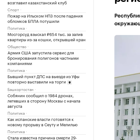
возглавил казахстанский клуб
Спорт
Пожар на Ильском НПЗ после падения
Республик
обломков БПЛА потушили
окружаю
Политика
Мосгорсуд взыскал ₽654 тыс. за залив
квартиры из-за кошки, открывшей кран
Общество
Армия США запустила сервис для
бронирования полигонов частными
компаниями
Политика
Бывший пункт ДПС на выезде из Уфы
повторно выставили на торги
Башкортостан
Собянин сообщил о 1984 дронах,
летевших в сторону Москвы с начала
августа
Политика
Как испанские власти готовятся к
новому прорыву в Сеуту и Мелилью
Политика
Стала известна причина смерти 29-