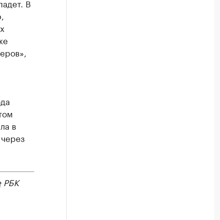
падет. В
,
х
же
еров»,
ода
том
ла в
 через
е
РБК