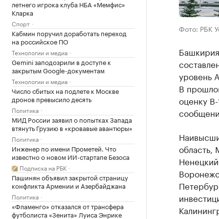
летнего игрока клуба НБА «Мемфис»
Кларка
Спорт
Фото: РБК 
Кабмин поручил доработать переход
на российское ПО
Башкирия
Технологии и медиа
Gemini заподозрили в доступе к
составлен
закрытым Google-документам
уровень А
Технологии и медиа
В прошло
Число сбитых на подлете к Москве
дронов превысило десять
оценку B-
Политика
сообщени
МИД России заявил о попытках Запада
втянуть Грузию в «кровавые авантюры»
Наивысшие
Политика
область, 
Инженер по имени Прометей. Что
известно о новом ИИ-стартапе Безоса
Ненецкий 
Подписка на РБК
Воронежск
Пашинян объявил закрытой страницу
Петербург
конфликта Армении и Азербайджана
инвестиц
Политика
«Фламенго» отказался от трансфера
Калинингр
футболиста «Зенита» Луиса Энрике