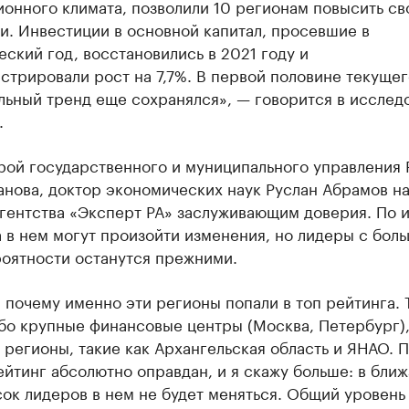
онного климата, позволили 10 регионам повысить св
и. Инвестиции в основной капитал, просевшие в
ский год, восстановились в 2021 году и
трировали рост на 7,7%. В первой половине текущег
льный тренд еще сохранялся», — говорится в исслед
.
рой государственного и муниципального управления 
ханова, доктор экономических наук Руслан Абрамов н
агентства «Эксперт РА» заслуживающим доверия. По 
 в нем могут произойти изменения, но лидеры с бол
роятности останутся прежними.
 почему именно эти регионы попали в топ рейтинга. 
бо крупные финансовые центры (Москва, Петербург),
регионы, такие как Архангельская область и ЯНАО. 
йтинг абсолютно оправдан, и я скажу больше: в бли
ок лидеров в нем не будет меняться. Общий уровень